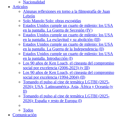
Nacionalidad
Articulos
Algunas reflexiones en torno a la filmografía de Juan
Lebrón
Solo Manolo Solo: obras escogidas
Estados Unidos cumple un cuarto de milenio: los USA
en la pantalla. La Guerra de Secesión (IV)
Estados Unidos cumple un cuarto de milenio: los USA
en la pantalla. La esclavitud y su abolición (III)
Estados Unidos cumple un cuarto de milenio: los USA
en la pantalla. La Guerra de la Independencia (II)
Estados Unidos cumple un cuarto de milenio: los USA
en la pantalla. Introducción (I)
Los 90 años de Ken Loach, el cineasta del compromiso
social por excelencia (2006-2023) (y III)
Los 90 años de Ken Loach, el cineasta del compromiso
social por excelencia (1994-2004) (II)
Tomando el pulso al cine de temática LGTBI (2025-
2026): USA, Latinoamérica, Asia, África y Oceanía (y
II)
Tomando el pulso al cine de temática LGTBI (2025-
2026): España y resto de Europa (I)
Todos
Comunicación