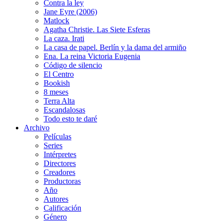
Contra la ley
Jane Eyre (2006)
Matlock
Agatha Christie. Las Siete Esferas
La caza. Irati
La casa de papel. Berlín y la dama del armiño
Ena. La reina Victoria Eugenia
Código de silencio
El Centro
Bookish
8 meses
Terra Alta
Escandalosas
Todo esto te daré
Archivo
Películas
Series
Intérpretes
Directores
Creadores
Productoras
Año
Autores
Calificación
Género