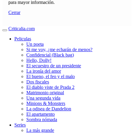
para mayor información.
Cerrar
Criticalia.com
Peliculas
Un poeta
Si me voy, ¿me echarán de menos?
Confidencial (Black bag)
Hello, Dolly!
El secuestro de un presidente
La ironía del amor
El bueno, el feo y el malo
Dos fiscales
El diablo viste de Prada 2
Matrimonio original
Una segunda vida
Minions & Monsters
La odisea de Dandelion
El apartamento
Sombra nómada
Series
La más grande