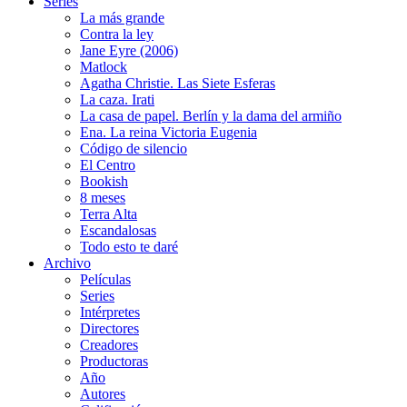
Series
La más grande
Contra la ley
Jane Eyre (2006)
Matlock
Agatha Christie. Las Siete Esferas
La caza. Irati
La casa de papel. Berlín y la dama del armiño
Ena. La reina Victoria Eugenia
Código de silencio
El Centro
Bookish
8 meses
Terra Alta
Escandalosas
Todo esto te daré
Archivo
Películas
Series
Intérpretes
Directores
Creadores
Productoras
Año
Autores