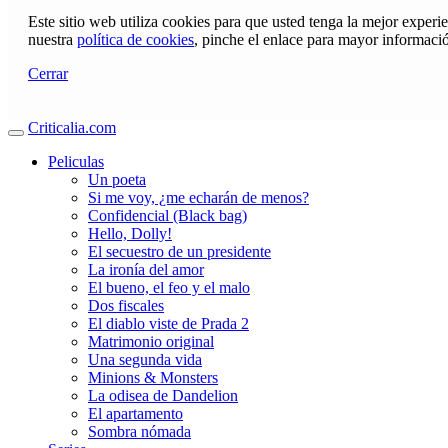
Este sitio web utiliza cookies para que usted tenga la mejor exper
nuestra
política de cookies
, pinche el enlace para mayor informaci
Cerrar
Criticalia.com
Peliculas
Un poeta
Si me voy, ¿me echarán de menos?
Confidencial (Black bag)
Hello, Dolly!
El secuestro de un presidente
La ironía del amor
El bueno, el feo y el malo
Dos fiscales
El diablo viste de Prada 2
Matrimonio original
Una segunda vida
Minions & Monsters
La odisea de Dandelion
El apartamento
Sombra nómada