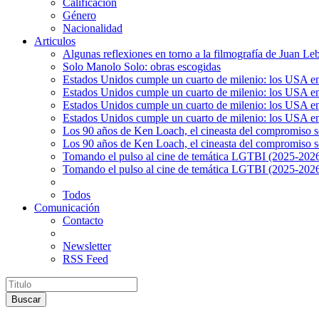
Calificación
Género
Nacionalidad
Articulos
Algunas reflexiones en torno a la filmografía de Juan Le
Solo Manolo Solo: obras escogidas
Estados Unidos cumple un cuarto de milenio: los USA en 
Estados Unidos cumple un cuarto de milenio: los USA en la
Estados Unidos cumple un cuarto de milenio: los USA en 
Estados Unidos cumple un cuarto de milenio: los USA en l
Los 90 años de Ken Loach, el cineasta del compromiso so
Los 90 años de Ken Loach, el cineasta del compromiso so
Tomando el pulso al cine de temática LGTBI (2025-2026)
Tomando el pulso al cine de temática LGTBI (2025-2026)
Todos
Comunicación
Contacto
Newsletter
RSS Feed
Buscar