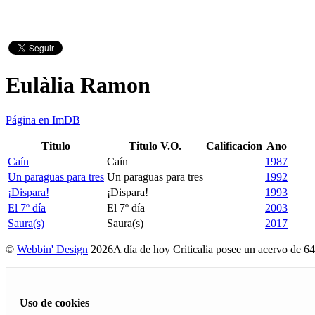
Eulàlia Ramon
Página en ImDB
Titulo
Titulo V.O.
Calificacion
Ano
Caín
Caín
1987
Un paraguas para tres
Un paraguas para tres
1992
¡Dispara!
¡Dispara!
1993
El 7º día
El 7º día
2003
Saura(s)
Saura(s)
2017
©
Webbin' Design
2026
A día de hoy Criticalia posee un acervo de 64
Uso de cookies