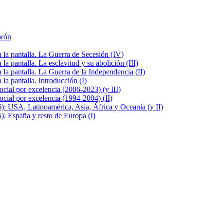
brón
la pantalla. La Guerra de Secesión (IV)
 pantalla. La esclavitud y su abolición (III)
la pantalla. La Guerra de la Independencia (II)
a pantalla. Introducción (I)
cial por excelencia (2006-2023) (y III)
cial por excelencia (1994-2004) (II)
: USA, Latinoamérica, Asia, África y Oceanía (y II)
: España y resto de Europa (I)