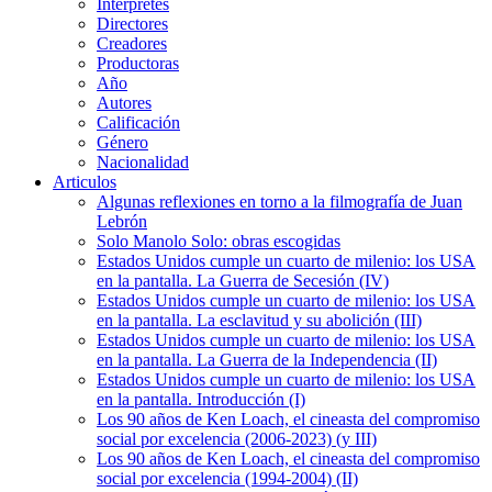
Intérpretes
Directores
Creadores
Productoras
Año
Autores
Calificación
Género
Nacionalidad
Articulos
Algunas reflexiones en torno a la filmografía de Juan
Lebrón
Solo Manolo Solo: obras escogidas
Estados Unidos cumple un cuarto de milenio: los USA
en la pantalla. La Guerra de Secesión (IV)
Estados Unidos cumple un cuarto de milenio: los USA
en la pantalla. La esclavitud y su abolición (III)
Estados Unidos cumple un cuarto de milenio: los USA
en la pantalla. La Guerra de la Independencia (II)
Estados Unidos cumple un cuarto de milenio: los USA
en la pantalla. Introducción (I)
Los 90 años de Ken Loach, el cineasta del compromiso
social por excelencia (2006-2023) (y III)
Los 90 años de Ken Loach, el cineasta del compromiso
social por excelencia (1994-2004) (II)