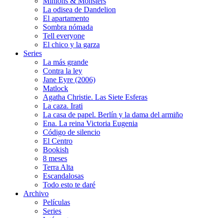
Minions & Monsters
La odisea de Dandelion
El apartamento
Sombra nómada
Tell everyone
El chico y la garza
Series
La más grande
Contra la ley
Jane Eyre (2006)
Matlock
Agatha Christie. Las Siete Esferas
La caza. Irati
La casa de papel. Berlín y la dama del armiño
Ena. La reina Victoria Eugenia
Código de silencio
El Centro
Bookish
8 meses
Terra Alta
Escandalosas
Todo esto te daré
Archivo
Películas
Series