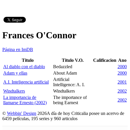
Frances O'Connor
Página en ImDB
Titulo
Titulo V.O.
Calificacion
Ano
Al diablo con el diablo
Bedazzled
2000
Adam y ellas
About Adam
2000
Artificial
A.I. Inteligencia artificial
2001
Intelligence: A. I.
Windtalkers
Windtalkers
2002
La importancia de
The importance of
2002
llamarse Ernesto (2002)
being Earnest
©
Webbin' Design
2026
A día de hoy Criticalia posee un acervo de
6459 películas, 195 series y 960 articulos