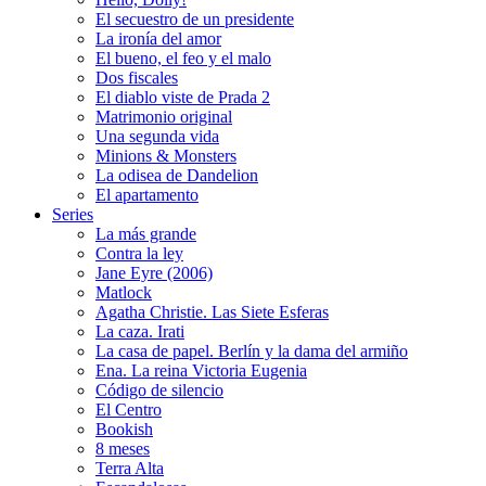
El secuestro de un presidente
La ironía del amor
El bueno, el feo y el malo
Dos fiscales
El diablo viste de Prada 2
Matrimonio original
Una segunda vida
Minions & Monsters
La odisea de Dandelion
El apartamento
Series
La más grande
Contra la ley
Jane Eyre (2006)
Matlock
Agatha Christie. Las Siete Esferas
La caza. Irati
La casa de papel. Berlín y la dama del armiño
Ena. La reina Victoria Eugenia
Código de silencio
El Centro
Bookish
8 meses
Terra Alta