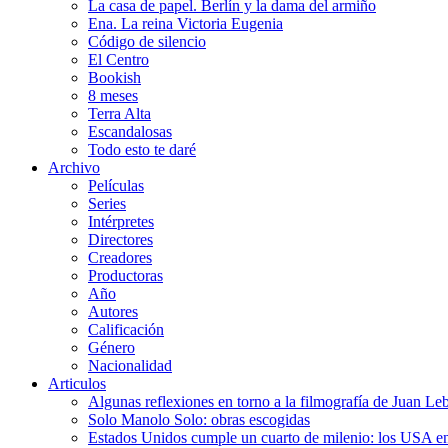
La casa de papel. Berlín y la dama del armiño
Ena. La reina Victoria Eugenia
Código de silencio
El Centro
Bookish
8 meses
Terra Alta
Escandalosas
Todo esto te daré
Archivo
Películas
Series
Intérpretes
Directores
Creadores
Productoras
Año
Autores
Calificación
Género
Nacionalidad
Articulos
Algunas reflexiones en torno a la filmografía de Juan Le
Solo Manolo Solo: obras escogidas
Estados Unidos cumple un cuarto de milenio: los USA en 