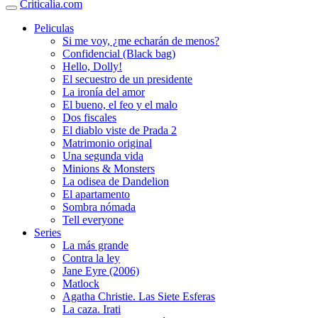
Criticalia.com
Peliculas
Si me voy, ¿me echarán de menos?
Confidencial (Black bag)
Hello, Dolly!
El secuestro de un presidente
La ironía del amor
El bueno, el feo y el malo
Dos fiscales
El diablo viste de Prada 2
Matrimonio original
Una segunda vida
Minions & Monsters
La odisea de Dandelion
El apartamento
Sombra nómada
Tell everyone
Series
La más grande
Contra la ley
Jane Eyre (2006)
Matlock
Agatha Christie. Las Siete Esferas
La caza. Irati