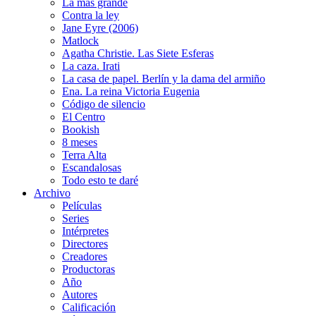
La más grande
Contra la ley
Jane Eyre (2006)
Matlock
Agatha Christie. Las Siete Esferas
La caza. Irati
La casa de papel. Berlín y la dama del armiño
Ena. La reina Victoria Eugenia
Código de silencio
El Centro
Bookish
8 meses
Terra Alta
Escandalosas
Todo esto te daré
Archivo
Películas
Series
Intérpretes
Directores
Creadores
Productoras
Año
Autores
Calificación