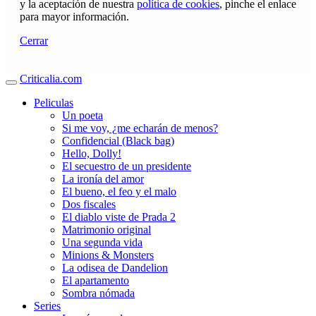
y la aceptación de nuestra
política de cookies
, pinche el enlace
para mayor información.
Cerrar
Criticalia.com
Peliculas
Un poeta
Si me voy, ¿me echarán de menos?
Confidencial (Black bag)
Hello, Dolly!
El secuestro de un presidente
La ironía del amor
El bueno, el feo y el malo
Dos fiscales
El diablo viste de Prada 2
Matrimonio original
Una segunda vida
Minions & Monsters
La odisea de Dandelion
El apartamento
Sombra nómada
Series