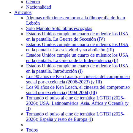
Género
Nacionalidad
Articulos
Algunas reflexiones en torno a la filmografía de Juan
Lebrón
Solo Manolo Solo: obras escogidas
Estados Unidos cumple un cuarto de milenio: los USA
en la pantalla. La Guerra de Secesión (IV)
Estados Unidos cumple un cuarto de milenio: los USA
en la pantalla. La esclavitud y su abolición (III)
Estados Unidos cumple un cuarto de milenio: los USA
en la pantalla. La Guerra de la Independencia (II)
Estados Unidos cumple un cuarto de milenio: los USA
en la pantalla. Introducción (I)
Los 90 años de Ken Loach, el cineasta del compromiso
social por excelencia (2006-2023) (y III)
Los 90 años de Ken Loach, el cineasta del compromiso
social por excelencia (1994-2004) (II)
Tomando el pulso al cine de temática LGTBI (2025-
2026): USA, Latinoamérica, Asia, África y Oceanía (y
II)
Tomando el pulso al cine de temática LGTBI (2025-
2026): España y resto de Europa (I)
Todos