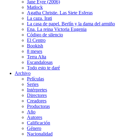
Jane Eyre (2006)
Matlock
Agatha Christie. Las Siete Esferas
La caza. Irati
La casa de papel. Berlín y la dama del armiño
Ena. La reina Victoria Eugenia
Código de silencio
El Centro
Bookish
8 meses
Terra Alta
Escandalosas
Todo esto te daré
Archivo
Películas
Series
Intérpretes
Directores
Creadores
Productoras
Año
Autores
Calificación
Género
Nacionalidad