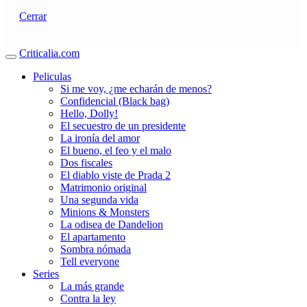
Cerrar
Criticalia.com
Peliculas
Si me voy, ¿me echarán de menos?
Confidencial (Black bag)
Hello, Dolly!
El secuestro de un presidente
La ironía del amor
El bueno, el feo y el malo
Dos fiscales
El diablo viste de Prada 2
Matrimonio original
Una segunda vida
Minions & Monsters
La odisea de Dandelion
El apartamento
Sombra nómada
Tell everyone
Series
La más grande
Contra la ley