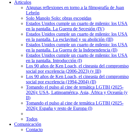
Articulos
Algunas reflexiones en torno a la filmografía de Juan
Lebrón
Solo Manolo Solo: obras escogidas
Estados Unidos cumple un cuarto de milenio: los USA
en la pantalla. La Guerra de Secesión (IV)
Estados Unidos cumple un cuarto de milenio: los USA
en la pantalla. La esclavitud y su abolición (III)
Estados Unidos cumple un cuarto de milenio: los USA
en la pantalla. La Guerra de la Independencia (II)
Estados Unidos cumple un cuarto de milenio: los USA
en la pantalla. Introducción (I)
Los 90 años de Ken Loach, el cineasta del compromiso
social por excelencia (2006-2023) (y III)
Los 90 años de Ken Loach, el cineasta del compromiso
social por excelencia (1994-2004) (II)
Tomando el pulso al cine de temática LGTBI (2025-
2026): USA, Latinoamérica, Asia, África y Oceanía (y
II)
Tomando el pulso al cine de temática LGTBI (2025-
2026): España y resto de Europa (I)
Todos
Comunicación
Contacto