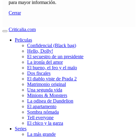
para mayor información.
Cerrar
Criticalia.com
Peliculas
Confidencial (Black bag)
Hello, Dolly!
El secuestro de un presidente
La ironía del amor
El bueno, el feo y el malo
Dos fiscales
El diablo viste de Prada 2
Matrimonio original
Una segunda vida
Minions & Monsters
La odisea de Dandelion
El apartamento
Sombra nómada
Tell everyone
El chico y la garza
Series
La más grande