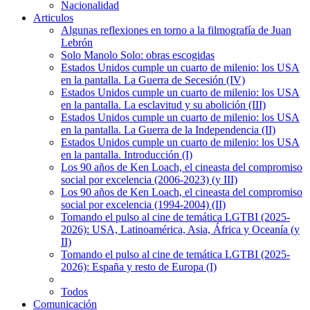
Nacionalidad
Articulos
Algunas reflexiones en torno a la filmografía de Juan
Lebrón
Solo Manolo Solo: obras escogidas
Estados Unidos cumple un cuarto de milenio: los USA
en la pantalla. La Guerra de Secesión (IV)
Estados Unidos cumple un cuarto de milenio: los USA
en la pantalla. La esclavitud y su abolición (III)
Estados Unidos cumple un cuarto de milenio: los USA
en la pantalla. La Guerra de la Independencia (II)
Estados Unidos cumple un cuarto de milenio: los USA
en la pantalla. Introducción (I)
Los 90 años de Ken Loach, el cineasta del compromiso
social por excelencia (2006-2023) (y III)
Los 90 años de Ken Loach, el cineasta del compromiso
social por excelencia (1994-2004) (II)
Tomando el pulso al cine de temática LGTBI (2025-
2026): USA, Latinoamérica, Asia, África y Oceanía (y
II)
Tomando el pulso al cine de temática LGTBI (2025-
2026): España y resto de Europa (I)
Todos
Comunicación