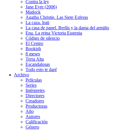
Contra la ley
Jane Eyre (2006)
Matlock
Agatha Christie. Las Siete Esferas
La caza. Irati
La casa de papel. Berlín y la dama del armiño
Ena. La reina Victoria Eugenia
Código de silencio
El Centro
Bookish
8 meses
Terra Alta
Escandalosas
Todo esto te daré
Archivo
Películas
Series
Intérpretes
Directores
Creadores
Productoras
Año
Autores
Calificación
Género