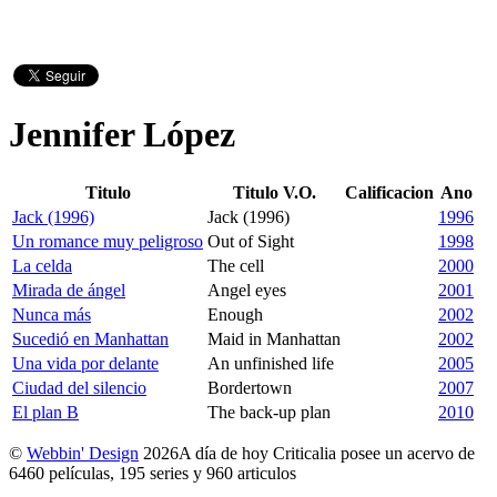
Jennifer López
Titulo
Titulo V.O.
Calificacion
Ano
Jack (1996)
Jack (1996)
1996
Un romance muy peligroso
Out of Sight
1998
La celda
The cell
2000
Mirada de ángel
Angel eyes
2001
Nunca más
Enough
2002
Sucedió en Manhattan
Maid in Manhattan
2002
Una vida por delante
An unfinished life
2005
Ciudad del silencio
Bordertown
2007
El plan B
The back-up plan
2010
©
Webbin' Design
2026
A día de hoy Criticalia posee un acervo de
6460 películas, 195 series y 960 articulos