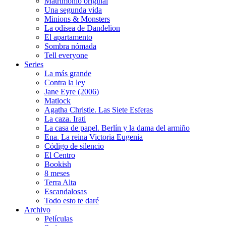
Matrimonio original
Una segunda vida
Minions & Monsters
La odisea de Dandelion
El apartamento
Sombra nómada
Tell everyone
Series
La más grande
Contra la ley
Jane Eyre (2006)
Matlock
Agatha Christie. Las Siete Esferas
La caza. Irati
La casa de papel. Berlín y la dama del armiño
Ena. La reina Victoria Eugenia
Código de silencio
El Centro
Bookish
8 meses
Terra Alta
Escandalosas
Todo esto te daré
Archivo
Películas