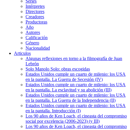
Series
Intérpretes
Directores
Creadores
Productoras
Año
Autores
Calificación
Género
Nacionalidad
Articulos
Algunas reflexiones en torno a la filmografía de Juan
Lebrón
Solo Manolo Solo: obras escogidas
Estados Unidos cumple un cuarto de milenio: los USA
en la pantalla. La Guerra de Secesión (IV)
Estados Unidos cumple un cuarto de milenio: los USA
en la pantalla. La esclavitud y su abolición (III)
Estados Unidos cumple un cuarto de milenio: los USA
en la pantalla. La Guerra de la Independencia (II)
Estados Unidos cumple un cuarto de milenio: los USA
en la pantalla. Introducción (I)
Los 90 años de Ken Loach, el cineasta del compromiso
social por excelencia (2006-2023) (y III)
Los 90 años de Ken Loach, el cineasta del compromiso