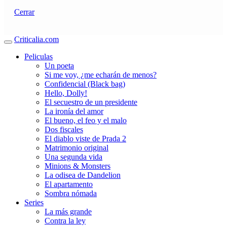
Cerrar
Criticalia.com
Peliculas
Un poeta
Si me voy, ¿me echarán de menos?
Confidencial (Black bag)
Hello, Dolly!
El secuestro de un presidente
La ironía del amor
El bueno, el feo y el malo
Dos fiscales
El diablo viste de Prada 2
Matrimonio original
Una segunda vida
Minions & Monsters
La odisea de Dandelion
El apartamento
Sombra nómada
Series
La más grande
Contra la ley