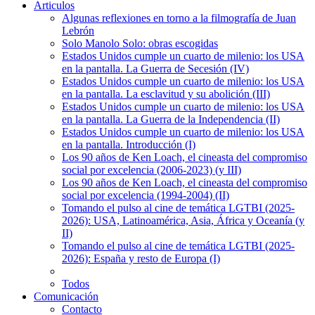
Articulos
Algunas reflexiones en torno a la filmografía de Juan
Lebrón
Solo Manolo Solo: obras escogidas
Estados Unidos cumple un cuarto de milenio: los USA
en la pantalla. La Guerra de Secesión (IV)
Estados Unidos cumple un cuarto de milenio: los USA
en la pantalla. La esclavitud y su abolición (III)
Estados Unidos cumple un cuarto de milenio: los USA
en la pantalla. La Guerra de la Independencia (II)
Estados Unidos cumple un cuarto de milenio: los USA
en la pantalla. Introducción (I)
Los 90 años de Ken Loach, el cineasta del compromiso
social por excelencia (2006-2023) (y III)
Los 90 años de Ken Loach, el cineasta del compromiso
social por excelencia (1994-2004) (II)
Tomando el pulso al cine de temática LGTBI (2025-
2026): USA, Latinoamérica, Asia, África y Oceanía (y
II)
Tomando el pulso al cine de temática LGTBI (2025-
2026): España y resto de Europa (I)
Todos
Comunicación
Contacto