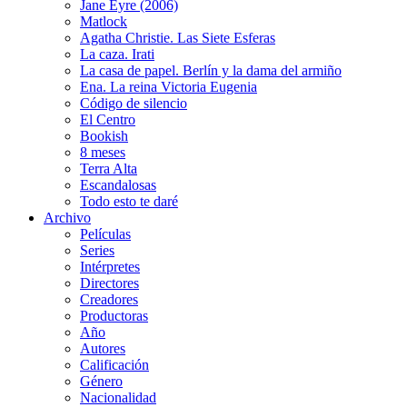
Jane Eyre (2006)
Matlock
Agatha Christie. Las Siete Esferas
La caza. Irati
La casa de papel. Berlín y la dama del armiño
Ena. La reina Victoria Eugenia
Código de silencio
El Centro
Bookish
8 meses
Terra Alta
Escandalosas
Todo esto te daré
Archivo
Películas
Series
Intérpretes
Directores
Creadores
Productoras
Año
Autores
Calificación
Género
Nacionalidad