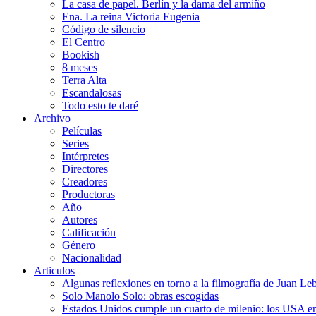
La casa de papel. Berlín y la dama del armiño
Ena. La reina Victoria Eugenia
Código de silencio
El Centro
Bookish
8 meses
Terra Alta
Escandalosas
Todo esto te daré
Archivo
Películas
Series
Intérpretes
Directores
Creadores
Productoras
Año
Autores
Calificación
Género
Nacionalidad
Articulos
Algunas reflexiones en torno a la filmografía de Juan Le
Solo Manolo Solo: obras escogidas
Estados Unidos cumple un cuarto de milenio: los USA en 