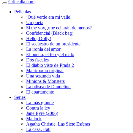
Criticalia.com
Peliculas
¡Qué verde era mi valle!
Un poeta
Si me voy, ¿me echarán de menos?
Confidencial (Black bag)
Hello, Dolly!
El secuestro de un presidente
La ironía del amor
El bueno, el feo y el malo
Dos fiscales
El diablo viste de Prada 2
Matrimonio original
Una segunda vida
Minions & Monsters
La odisea de Dandelion
El apartamento
Series
La más grande
Contra la ley
Jane Eyre (2006)
Matlock
Agatha Christie. Las Siete Esferas
La caza. Irati