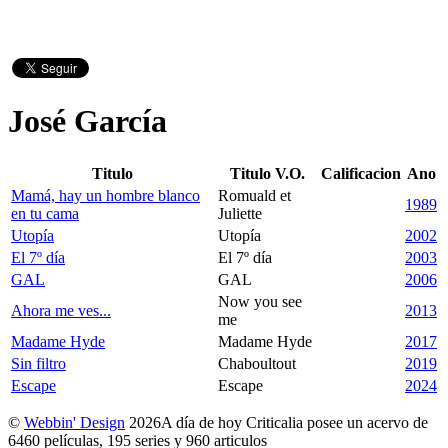
José García
Titulo
Titulo V.O.
Calificacion
Ano
Mamá, hay un hombre blanco
Romuald et
1989
en tu cama
Juliette
Utopía
Utopía
2002
El 7º día
El 7º día
2003
GAL
GAL
2006
Now you see
Ahora me ves...
2013
me
Madame Hyde
Madame Hyde
2017
Sin filtro
Chaboultout
2019
Escape
Escape
2024
©
Webbin' Design
2026
A día de hoy Criticalia posee un acervo de
6460 películas, 195 series y 960 articulos