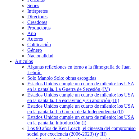
Series
Intérpretes
Directores
Creadores
Productoras
Año
Autores
Calificación
Género
Nacionalidad
Articulos
Algunas reflexiones en torno a la filmografía de Juan
Lebrón
Solo Manolo Solo: obras escogidas
Estados Unidos cumple un cuarto de milenio: los USA
en la pantalla. La Guerra de Secesión (IV)
Estados Unidos cumple un cuarto de milenio: los USA
en la pantalla. La esclavitud y su abolición (III)
Estados Unidos cumple un cuarto de milenio: los USA
en la pantalla. La Guerra de la Independencia (II)
Estados Unidos cumple un cuarto de milenio: los USA
en la pantalla. Introducción (I)
Los 90 años de Ken Loach, el cineasta del compromiso
social por excelencia (2006-2023) (y III)