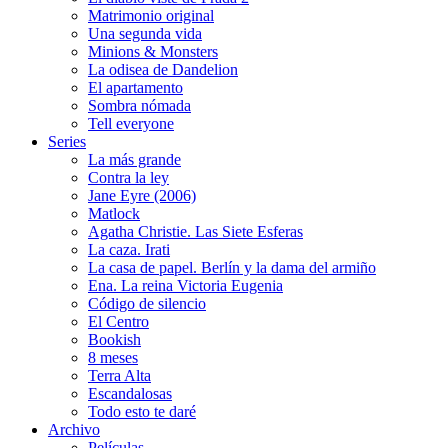
Matrimonio original
Una segunda vida
Minions & Monsters
La odisea de Dandelion
El apartamento
Sombra nómada
Tell everyone
Series
La más grande
Contra la ley
Jane Eyre (2006)
Matlock
Agatha Christie. Las Siete Esferas
La caza. Irati
La casa de papel. Berlín y la dama del armiño
Ena. La reina Victoria Eugenia
Código de silencio
El Centro
Bookish
8 meses
Terra Alta
Escandalosas
Todo esto te daré
Archivo
Películas