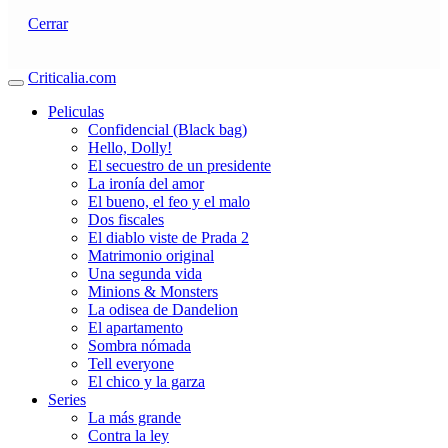
Cerrar
Criticalia.com
Peliculas
Confidencial (Black bag)
Hello, Dolly!
El secuestro de un presidente
La ironía del amor
El bueno, el feo y el malo
Dos fiscales
El diablo viste de Prada 2
Matrimonio original
Una segunda vida
Minions & Monsters
La odisea de Dandelion
El apartamento
Sombra nómada
Tell everyone
El chico y la garza
Series
La más grande
Contra la ley