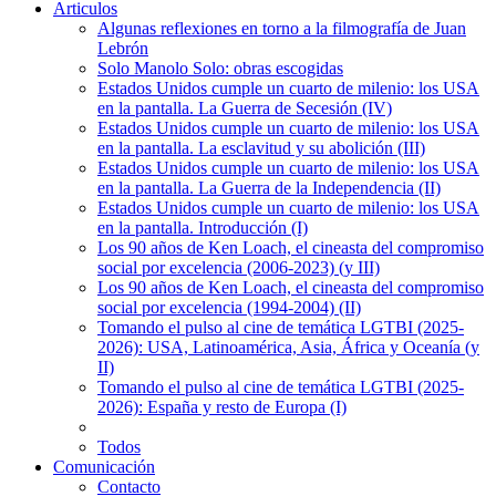
Articulos
Algunas reflexiones en torno a la filmografía de Juan
Lebrón
Solo Manolo Solo: obras escogidas
Estados Unidos cumple un cuarto de milenio: los USA
en la pantalla. La Guerra de Secesión (IV)
Estados Unidos cumple un cuarto de milenio: los USA
en la pantalla. La esclavitud y su abolición (III)
Estados Unidos cumple un cuarto de milenio: los USA
en la pantalla. La Guerra de la Independencia (II)
Estados Unidos cumple un cuarto de milenio: los USA
en la pantalla. Introducción (I)
Los 90 años de Ken Loach, el cineasta del compromiso
social por excelencia (2006-2023) (y III)
Los 90 años de Ken Loach, el cineasta del compromiso
social por excelencia (1994-2004) (II)
Tomando el pulso al cine de temática LGTBI (2025-
2026): USA, Latinoamérica, Asia, África y Oceanía (y
II)
Tomando el pulso al cine de temática LGTBI (2025-
2026): España y resto de Europa (I)
Todos
Comunicación
Contacto