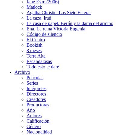
Jane Eyre (2006)
Matlock
Agatha Christie. Las Siete Esferas
La caza. Irati
La casa de papel. Berlín y la dama del armiño
Ena. La reina Victoria Eugenia
Código de silencio
El Centro
Bookish
8 meses
Terra Alta
Escandalosas
Todo esto te daré
Archivo
Películas
Series
Intérpretes
Directores
Creadores
Productoras
Año
Autores
Calificación
Género
Nacionalidad