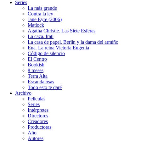
Series
La más grande
Contra la ley
Jane Eyre (2006)
Matlock
Agatha Christie. Las Siete Esferas
La caza. Irati
La casa de papel. Berlín y la dama del armiño
Ena. La reina Victoria Eugenia
Código de silencio
El Centro
Bookish
8 meses
Terra Alta
Escandalosas
Todo esto te daré
Archivo
Películas
Series
Intérpretes
Directores
Creadores
Productoras
Año
Autores