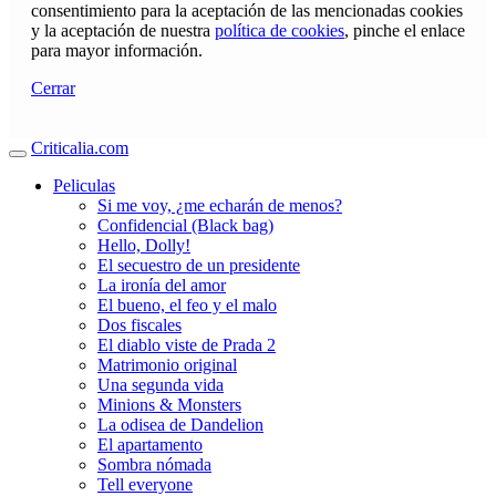
consentimiento para la aceptación de las mencionadas cookies
y la aceptación de nuestra
política de cookies
, pinche el enlace
para mayor información.
Cerrar
Criticalia.com
Peliculas
Si me voy, ¿me echarán de menos?
Confidencial (Black bag)
Hello, Dolly!
El secuestro de un presidente
La ironía del amor
El bueno, el feo y el malo
Dos fiscales
El diablo viste de Prada 2
Matrimonio original
Una segunda vida
Minions & Monsters
La odisea de Dandelion
El apartamento
Sombra nómada
Tell everyone