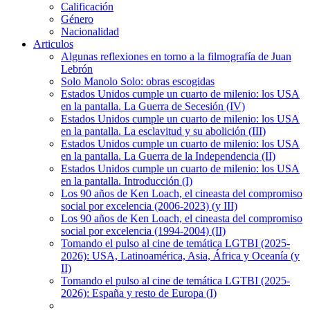
Calificación
Género
Nacionalidad
Articulos
Algunas reflexiones en torno a la filmografía de Juan
Lebrón
Solo Manolo Solo: obras escogidas
Estados Unidos cumple un cuarto de milenio: los USA
en la pantalla. La Guerra de Secesión (IV)
Estados Unidos cumple un cuarto de milenio: los USA
en la pantalla. La esclavitud y su abolición (III)
Estados Unidos cumple un cuarto de milenio: los USA
en la pantalla. La Guerra de la Independencia (II)
Estados Unidos cumple un cuarto de milenio: los USA
en la pantalla. Introducción (I)
Los 90 años de Ken Loach, el cineasta del compromiso
social por excelencia (2006-2023) (y III)
Los 90 años de Ken Loach, el cineasta del compromiso
social por excelencia (1994-2004) (II)
Tomando el pulso al cine de temática LGTBI (2025-
2026): USA, Latinoamérica, Asia, África y Oceanía (y
II)
Tomando el pulso al cine de temática LGTBI (2025-
2026): España y resto de Europa (I)