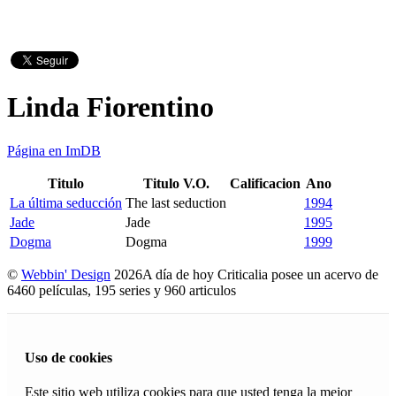
Linda Fiorentino
Página en ImDB
Titulo
Titulo V.O.
Calificacion
Ano
La última seducción
The last seduction
1994
Jade
Jade
1995
Dogma
Dogma
1999
©
Webbin' Design
2026
A día de hoy Criticalia posee un acervo de
6460 películas, 195 series y 960 articulos
Uso de cookies
Este sitio web utiliza cookies para que usted tenga la mejor