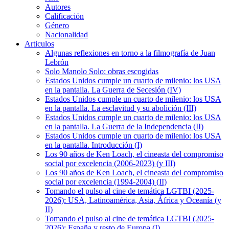
Autores
Calificación
Género
Nacionalidad
Articulos
Algunas reflexiones en torno a la filmografía de Juan
Lebrón
Solo Manolo Solo: obras escogidas
Estados Unidos cumple un cuarto de milenio: los USA
en la pantalla. La Guerra de Secesión (IV)
Estados Unidos cumple un cuarto de milenio: los USA
en la pantalla. La esclavitud y su abolición (III)
Estados Unidos cumple un cuarto de milenio: los USA
en la pantalla. La Guerra de la Independencia (II)
Estados Unidos cumple un cuarto de milenio: los USA
en la pantalla. Introducción (I)
Los 90 años de Ken Loach, el cineasta del compromiso
social por excelencia (2006-2023) (y III)
Los 90 años de Ken Loach, el cineasta del compromiso
social por excelencia (1994-2004) (II)
Tomando el pulso al cine de temática LGTBI (2025-
2026): USA, Latinoamérica, Asia, África y Oceanía (y
II)
Tomando el pulso al cine de temática LGTBI (2025-
2026): España y resto de Europa (I)