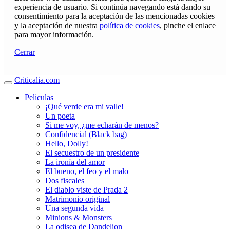
experiencia de usuario. Si continúa navegando está dando su
consentimiento para la aceptación de las mencionadas cookies
y la aceptación de nuestra
política de cookies
, pinche el enlace
para mayor información.
Cerrar
Criticalia.com
Peliculas
¡Qué verde era mi valle!
Un poeta
Si me voy, ¿me echarán de menos?
Confidencial (Black bag)
Hello, Dolly!
El secuestro de un presidente
La ironía del amor
El bueno, el feo y el malo
Dos fiscales
El diablo viste de Prada 2
Matrimonio original
Una segunda vida
Minions & Monsters
La odisea de Dandelion