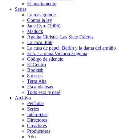
El apartamento
Series
La más grande
Contra la ley
Jane Eyre (2006)
Matlock
Agatha Christie. Las Siete Esferas
La caza. Irati
La casa de papel. Berlín y la dama del armiño
Ena. La reina Victoria Eugenia
Código de silencio
El Centro
Bookish
8 meses
Terra Alta
Escandalosas
Todo esto te daré
Archivo
Películas
Series
Intérpretes
Directores
Creadores
Productoras
Año