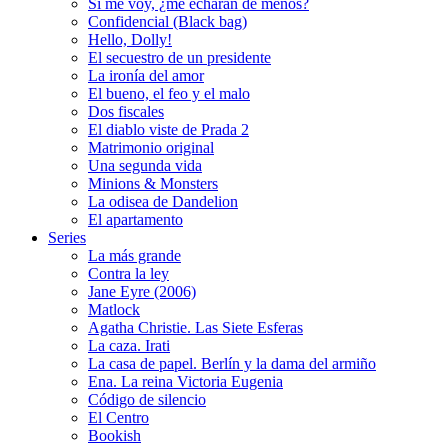
Si me voy, ¿me echarán de menos?
Confidencial (Black bag)
Hello, Dolly!
El secuestro de un presidente
La ironía del amor
El bueno, el feo y el malo
Dos fiscales
El diablo viste de Prada 2
Matrimonio original
Una segunda vida
Minions & Monsters
La odisea de Dandelion
El apartamento
Series
La más grande
Contra la ley
Jane Eyre (2006)
Matlock
Agatha Christie. Las Siete Esferas
La caza. Irati
La casa de papel. Berlín y la dama del armiño
Ena. La reina Victoria Eugenia
Código de silencio
El Centro
Bookish