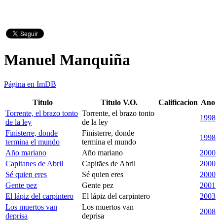
Manuel Manquiña
Página en ImDB
Titulo
Titulo V.O.
Calificacion
Ano
Torrente, el brazo tonto
Torrente, el brazo tonto
1998
de la ley
de la ley
Finisterre, donde
Finisterre, donde
1998
termina el mundo
termina el mundo
Año mariano
Año mariano
2000
Capitanes de Abril
Capitães de Abril
2000
Sé quien eres
Sé quien eres
2000
Gente pez
Gente pez
2001
El lápiz del carpintero
El lápiz del carpintero
2003
Los muertos van
Los muertos van
2008
deprisa
deprisa