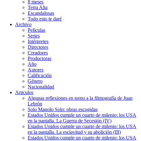
8 meses
Terra Alta
Escandalosas
Todo esto te daré
Archivo
Películas
Series
Intérpretes
Directores
Creadores
Productoras
Año
Autores
Calificación
Género
Nacionalidad
Articulos
Algunas reflexiones en torno a la filmografía de Juan
Lebrón
Solo Manolo Solo: obras escogidas
Estados Unidos cumple un cuarto de milenio: los USA
en la pantalla. La Guerra de Secesión (IV)
Estados Unidos cumple un cuarto de milenio: los USA
en la pantalla. La esclavitud y su abolición (III)
Estados Unidos cumple un cuarto de milenio: los USA