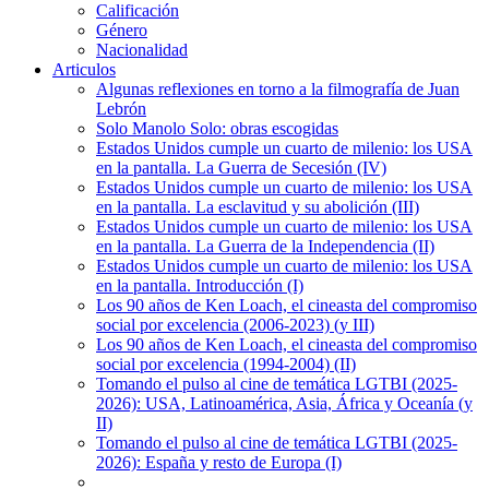
Calificación
Género
Nacionalidad
Articulos
Algunas reflexiones en torno a la filmografía de Juan
Lebrón
Solo Manolo Solo: obras escogidas
Estados Unidos cumple un cuarto de milenio: los USA
en la pantalla. La Guerra de Secesión (IV)
Estados Unidos cumple un cuarto de milenio: los USA
en la pantalla. La esclavitud y su abolición (III)
Estados Unidos cumple un cuarto de milenio: los USA
en la pantalla. La Guerra de la Independencia (II)
Estados Unidos cumple un cuarto de milenio: los USA
en la pantalla. Introducción (I)
Los 90 años de Ken Loach, el cineasta del compromiso
social por excelencia (2006-2023) (y III)
Los 90 años de Ken Loach, el cineasta del compromiso
social por excelencia (1994-2004) (II)
Tomando el pulso al cine de temática LGTBI (2025-
2026): USA, Latinoamérica, Asia, África y Oceanía (y
II)
Tomando el pulso al cine de temática LGTBI (2025-
2026): España y resto de Europa (I)