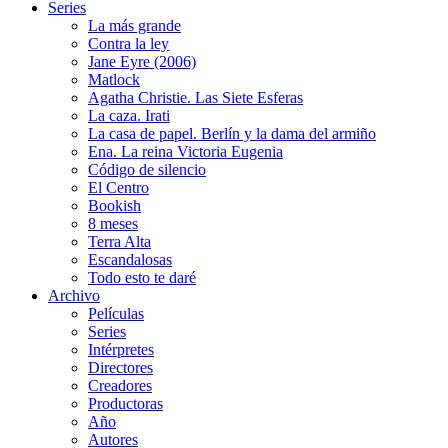
Series
La más grande
Contra la ley
Jane Eyre (2006)
Matlock
Agatha Christie. Las Siete Esferas
La caza. Irati
La casa de papel. Berlín y la dama del armiño
Ena. La reina Victoria Eugenia
Código de silencio
El Centro
Bookish
8 meses
Terra Alta
Escandalosas
Todo esto te daré
Archivo
Películas
Series
Intérpretes
Directores
Creadores
Productoras
Año
Autores