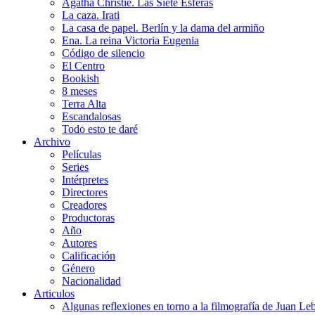
Agatha Christie. Las Siete Esferas
La caza. Irati
La casa de papel. Berlín y la dama del armiño
Ena. La reina Victoria Eugenia
Código de silencio
El Centro
Bookish
8 meses
Terra Alta
Escandalosas
Todo esto te daré
Archivo
Películas
Series
Intérpretes
Directores
Creadores
Productoras
Año
Autores
Calificación
Género
Nacionalidad
Articulos
Algunas reflexiones en torno a la filmografía de Juan Le