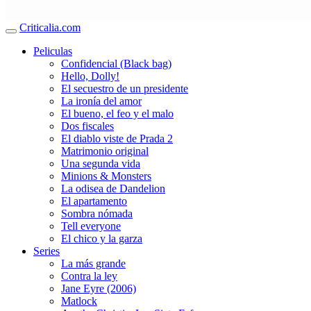
Criticalia.com
Peliculas
Confidencial (Black bag)
Hello, Dolly!
El secuestro de un presidente
La ironía del amor
El bueno, el feo y el malo
Dos fiscales
El diablo viste de Prada 2
Matrimonio original
Una segunda vida
Minions & Monsters
La odisea de Dandelion
El apartamento
Sombra nómada
Tell everyone
El chico y la garza
Series
La más grande
Contra la ley
Jane Eyre (2006)
Matlock