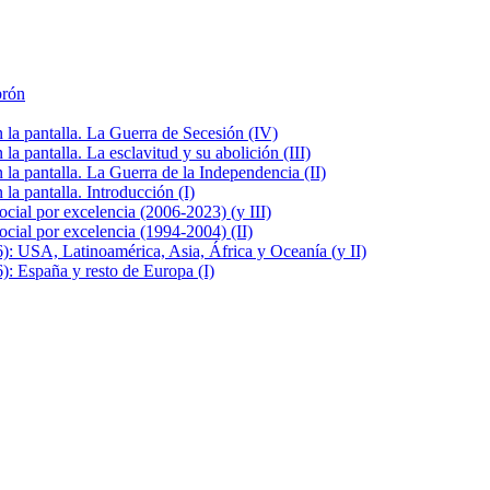
brón
la pantalla. La Guerra de Secesión (IV)
 pantalla. La esclavitud y su abolición (III)
la pantalla. La Guerra de la Independencia (II)
a pantalla. Introducción (I)
cial por excelencia (2006-2023) (y III)
cial por excelencia (1994-2004) (II)
: USA, Latinoamérica, Asia, África y Oceanía (y II)
: España y resto de Europa (I)