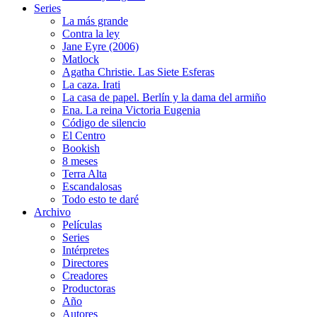
Series
La más grande
Contra la ley
Jane Eyre (2006)
Matlock
Agatha Christie. Las Siete Esferas
La caza. Irati
La casa de papel. Berlín y la dama del armiño
Ena. La reina Victoria Eugenia
Código de silencio
El Centro
Bookish
8 meses
Terra Alta
Escandalosas
Todo esto te daré
Archivo
Películas
Series
Intérpretes
Directores
Creadores
Productoras
Año
Autores