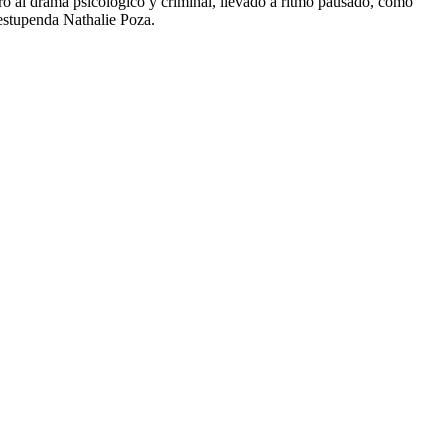
o al drama psicológico y criminal, llevado a ritmo pausado, como
 estupenda Nathalie Poza.