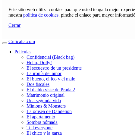
Este sitio web utiliza cookies para que usted tenga la mejor exper
nuestra
política de cookies
, pinche el enlace para mayor informaci
Cerrar
Criticalia.com
Peliculas
Confidencial (Black bag)
Hello, Dolly!
El secuestro de un presidente
La ironía del amor
El bueno, el feo y el malo
Dos fiscales
El diablo viste de Prada 2
Matrimonio original
Una segunda vida
Minions & Monsters
La odisea de Dandelion
El apartamento
Sombra nómada
Tell everyone
El chico y la garza