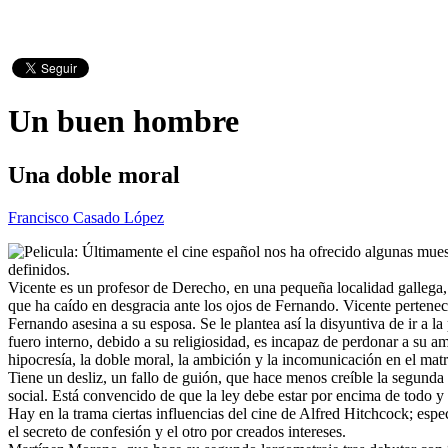
Un buen hombre
Una doble moral
Francisco Casado López
Últimamente el cine español nos ha ofrecido algunas muest
definidos.
Vicente es un profesor de Derecho, en una pequeña localidad gallega,
que ha caído en desgracia ante los ojos de Fernando. Vicente pertene
Fernando asesina a su esposa. Se le plantea así la disyuntiva de ir a la
fuero interno, debido a su religiosidad, es incapaz de perdonar a su am
hipocresía, la doble moral, la ambición y la incomunicación en el matr
Tiene un desliz, un fallo de guión, que hace menos creíble la segunda
social. Está convencido de que la ley debe estar por encima de todo y
Hay en la trama ciertas influencias del cine de Alfred Hitchcock; espe
el secreto de confesión y el otro por creados intereses.