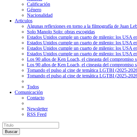
Calificación
Género
Nacionalidad
Articulos
Algunas reflexiones en torno a la filmografía de Juan Le
Solo Manolo Solo: obras escogidas
Estados Unidos cumple un cuarto de milenio: los USA en 
Estados Unidos cumple un cuarto de milenio: los USA en la
Estados Unidos cumple un cuarto de milenio: los USA en 
Estados Unidos cumple un cuarto de milenio: los USA en l
Los 90 años de Ken Loach, el cineasta del compromiso so
Los 90 años de Ken Loach, el cineasta del compromiso so
Tomando el pulso al cine de temática LGTBI (2025-2026)
Tomando el pulso al cine de temática LGTBI (2025-2026)
Todos
Comunicación
Contacto
Newsletter
RSS Feed
Buscar