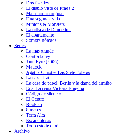
Dos fiscales
El diablo viste de Prada 2
Matrimonio original
Una segunda vida
Minions & Monsters
La odisea de Dandelion
El apartamento
Sombra nómada
Series
La más grande
Contra la ley
Jane Eyre (2006)
Matlock
Agatha Christie. Las Siete Esferas
La caza. Irati
La casa de papel. Berlín y la dama del armiño
Ena. La reina Victoria Eugenia
Código de silencio
El Centro
Bookish
8 meses
Terra Alta
Escandalosas
Todo esto te daré
Archivo