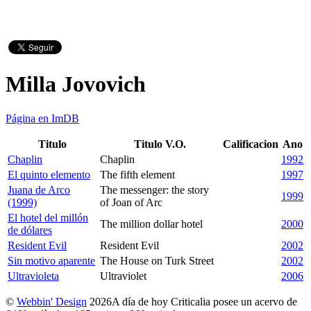
Milla Jovovich
Página en ImDB
Titulo
Titulo V.O.
Calificacion
Ano
Chaplin
Chaplin
1992
El quinto elemento
The fifth element
1997
Juana de Arco
The messenger: the story
1999
(1999)
of Joan of Arc
El hotel del millón
The million dollar hotel
2000
de dólares
Resident Evil
Resident Evil
2002
Sin motivo aparente
The House on Turk Street
2002
Ultravioleta
Ultraviolet
2006
©
Webbin' Design
2026
A día de hoy Criticalia posee un acervo de