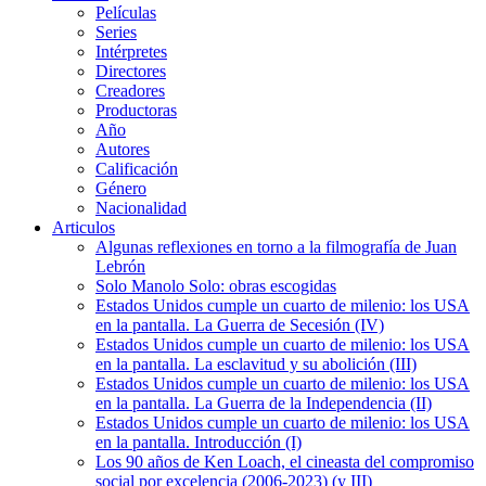
Películas
Series
Intérpretes
Directores
Creadores
Productoras
Año
Autores
Calificación
Género
Nacionalidad
Articulos
Algunas reflexiones en torno a la filmografía de Juan
Lebrón
Solo Manolo Solo: obras escogidas
Estados Unidos cumple un cuarto de milenio: los USA
en la pantalla. La Guerra de Secesión (IV)
Estados Unidos cumple un cuarto de milenio: los USA
en la pantalla. La esclavitud y su abolición (III)
Estados Unidos cumple un cuarto de milenio: los USA
en la pantalla. La Guerra de la Independencia (II)
Estados Unidos cumple un cuarto de milenio: los USA
en la pantalla. Introducción (I)
Los 90 años de Ken Loach, el cineasta del compromiso
social por excelencia (2006-2023) (y III)