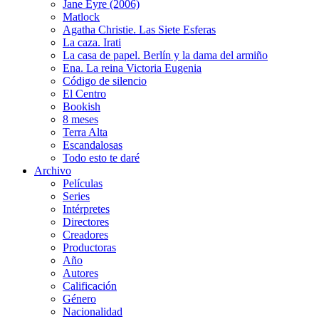
Jane Eyre (2006)
Matlock
Agatha Christie. Las Siete Esferas
La caza. Irati
La casa de papel. Berlín y la dama del armiño
Ena. La reina Victoria Eugenia
Código de silencio
El Centro
Bookish
8 meses
Terra Alta
Escandalosas
Todo esto te daré
Archivo
Películas
Series
Intérpretes
Directores
Creadores
Productoras
Año
Autores
Calificación
Género
Nacionalidad