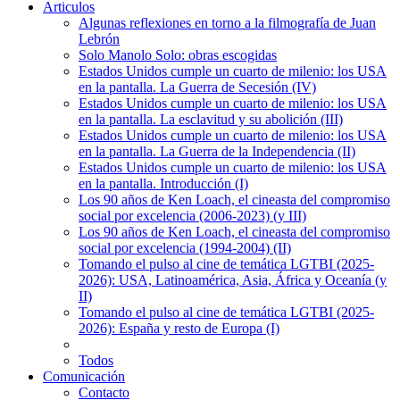
Articulos
Algunas reflexiones en torno a la filmografía de Juan
Lebrón
Solo Manolo Solo: obras escogidas
Estados Unidos cumple un cuarto de milenio: los USA
en la pantalla. La Guerra de Secesión (IV)
Estados Unidos cumple un cuarto de milenio: los USA
en la pantalla. La esclavitud y su abolición (III)
Estados Unidos cumple un cuarto de milenio: los USA
en la pantalla. La Guerra de la Independencia (II)
Estados Unidos cumple un cuarto de milenio: los USA
en la pantalla. Introducción (I)
Los 90 años de Ken Loach, el cineasta del compromiso
social por excelencia (2006-2023) (y III)
Los 90 años de Ken Loach, el cineasta del compromiso
social por excelencia (1994-2004) (II)
Tomando el pulso al cine de temática LGTBI (2025-
2026): USA, Latinoamérica, Asia, África y Oceanía (y
II)
Tomando el pulso al cine de temática LGTBI (2025-
2026): España y resto de Europa (I)
Todos
Comunicación
Contacto