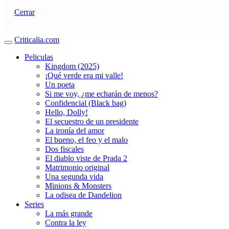
Cerrar
Criticalia.com
Peliculas
Kingdom (2025)
¡Qué verde era mi valle!
Un poeta
Si me voy, ¿me echarán de menos?
Confidencial (Black bag)
Hello, Dolly!
El secuestro de un presidente
La ironía del amor
El bueno, el feo y el malo
Dos fiscales
El diablo viste de Prada 2
Matrimonio original
Una segunda vida
Minions & Monsters
La odisea de Dandelion
Series
La más grande
Contra la ley