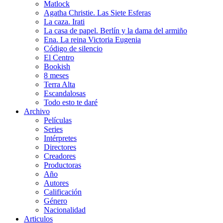
Matlock
Agatha Christie. Las Siete Esferas
La caza. Irati
La casa de papel. Berlín y la dama del armiño
Ena. La reina Victoria Eugenia
Código de silencio
El Centro
Bookish
8 meses
Terra Alta
Escandalosas
Todo esto te daré
Archivo
Películas
Series
Intérpretes
Directores
Creadores
Productoras
Año
Autores
Calificación
Género
Nacionalidad
Articulos