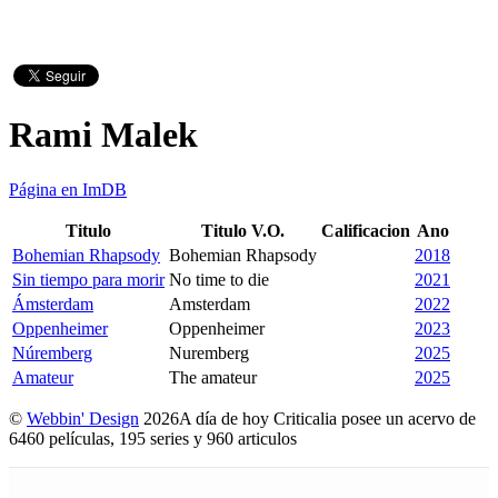
Rami Malek
Página en ImDB
Titulo
Titulo V.O.
Calificacion
Ano
Bohemian Rhapsody
Bohemian Rhapsody
2018
Sin tiempo para morir
No time to die
2021
Ámsterdam
Amsterdam
2022
Oppenheimer
Oppenheimer
2023
Núremberg
Nuremberg
2025
Amateur
The amateur
2025
©
Webbin' Design
2026
A día de hoy Criticalia posee un acervo de
6460 películas, 195 series y 960 articulos