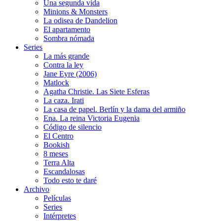
Una segunda vida
Minions & Monsters
La odisea de Dandelion
El apartamento
Sombra nómada
Series
La más grande
Contra la ley
Jane Eyre (2006)
Matlock
Agatha Christie. Las Siete Esferas
La caza. Irati
La casa de papel. Berlín y la dama del armiño
Ena. La reina Victoria Eugenia
Código de silencio
El Centro
Bookish
8 meses
Terra Alta
Escandalosas
Todo esto te daré
Archivo
Películas
Series
Intérpretes