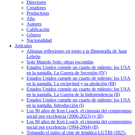
Directores
Creadores
Productoras
Año
Autores
Calificación
Género
Nacionalidad
Articulos
Algunas reflexiones en torno a la filmografía de Juan
Lebrón
Solo Manolo Solo: obras escogidas
Estados Unidos cumple un cuarto de milenio: los USA
en la pantalla. La Guerra de Secesión (IV)
Estados Unidos cumple un cuarto de milenio: los USA
en la pantalla. La esclavitud y su abolición (III)
Estados Unidos cumple un cuarto de milenio: los USA
en la pantalla. La Guerra de la Independencia (II)
Estados Unidos cumple un cuarto de milenio: los USA
en la pantalla. Introducción (I)
Los 90 años de Ken Loach, el cineasta del compromiso
social por excelencia (2006-2023) (y III)
Los 90 años de Ken Loach, el cineasta del compromiso
social por excelencia (1994-2004) (II)
Tomando el pulso al cine de temática LGTBI (2025-