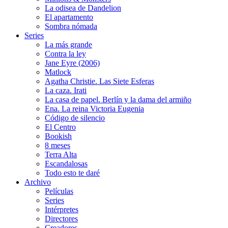
La odisea de Dandelion
El apartamento
Sombra nómada
Series
La más grande
Contra la ley
Jane Eyre (2006)
Matlock
Agatha Christie. Las Siete Esferas
La caza. Irati
La casa de papel. Berlín y la dama del armiño
Ena. La reina Victoria Eugenia
Código de silencio
El Centro
Bookish
8 meses
Terra Alta
Escandalosas
Todo esto te daré
Archivo
Películas
Series
Intérpretes
Directores
Creadores