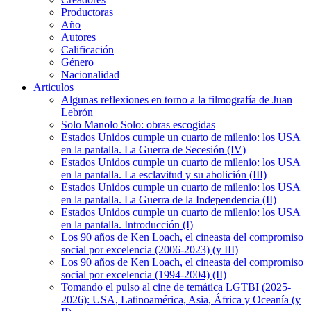
Productoras
Año
Autores
Calificación
Género
Nacionalidad
Articulos
Algunas reflexiones en torno a la filmografía de Juan
Lebrón
Solo Manolo Solo: obras escogidas
Estados Unidos cumple un cuarto de milenio: los USA
en la pantalla. La Guerra de Secesión (IV)
Estados Unidos cumple un cuarto de milenio: los USA
en la pantalla. La esclavitud y su abolición (III)
Estados Unidos cumple un cuarto de milenio: los USA
en la pantalla. La Guerra de la Independencia (II)
Estados Unidos cumple un cuarto de milenio: los USA
en la pantalla. Introducción (I)
Los 90 años de Ken Loach, el cineasta del compromiso
social por excelencia (2006-2023) (y III)
Los 90 años de Ken Loach, el cineasta del compromiso
social por excelencia (1994-2004) (II)
Tomando el pulso al cine de temática LGTBI (2025-
2026): USA, Latinoamérica, Asia, África y Oceanía (y