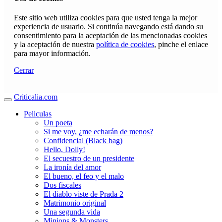
Este sitio web utiliza cookies para que usted tenga la mejor
experiencia de usuario. Si continúa navegando está dando su
consentimiento para la aceptación de las mencionadas cookies
y la aceptación de nuestra
política de cookies
, pinche el enlace
para mayor información.
Cerrar
Criticalia.com
Peliculas
Un poeta
Si me voy, ¿me echarán de menos?
Confidencial (Black bag)
Hello, Dolly!
El secuestro de un presidente
La ironía del amor
El bueno, el feo y el malo
Dos fiscales
El diablo viste de Prada 2
Matrimonio original
Una segunda vida
Minions & Monsters