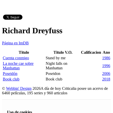
Richard Dreyfuss
Página en ImDB
Titulo
Titulo V.O.
Calificacion
Ano
Cuenta conmigo
Stand by me
1986
La noche cae sobre
Night falls on
1996
Manhattan
Manhattan
Poseidón
Poseidon
2006
Book club
Book club
2018
©
Webbin' Design
2026
A día de hoy Criticalia posee un acervo de
6460 películas, 195 series y 960 articulos
Uso de cookies