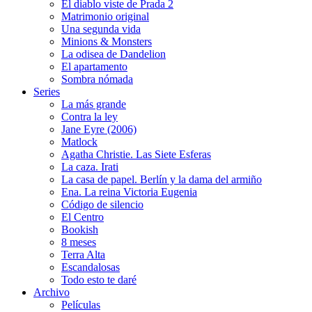
El diablo viste de Prada 2
Matrimonio original
Una segunda vida
Minions & Monsters
La odisea de Dandelion
El apartamento
Sombra nómada
Series
La más grande
Contra la ley
Jane Eyre (2006)
Matlock
Agatha Christie. Las Siete Esferas
La caza. Irati
La casa de papel. Berlín y la dama del armiño
Ena. La reina Victoria Eugenia
Código de silencio
El Centro
Bookish
8 meses
Terra Alta
Escandalosas
Todo esto te daré
Archivo
Películas