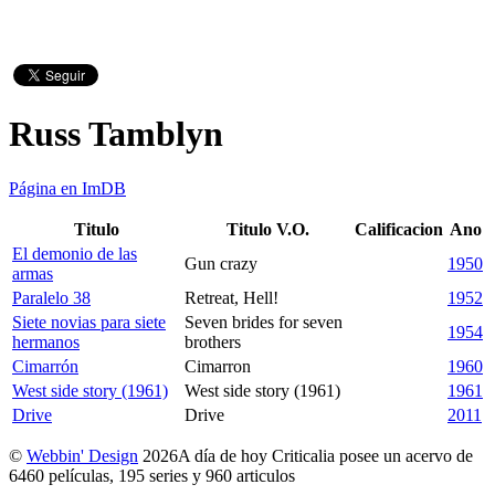
Russ Tamblyn
Página en ImDB
Titulo
Titulo V.O.
Calificacion
Ano
El demonio de las
Gun crazy
1950
armas
Paralelo 38
Retreat, Hell!
1952
Siete novias para siete
Seven brides for seven
1954
hermanos
brothers
Cimarrón
Cimarron
1960
West side story (1961)
West side story (1961)
1961
Drive
Drive
2011
©
Webbin' Design
2026
A día de hoy Criticalia posee un acervo de
6460 películas, 195 series y 960 articulos