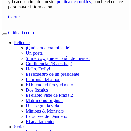
y la aceptación de nuestra
política de cookies
, pinche el enlace
para mayor información.
Cerrar
Criticalia.com
Peliculas
¡Qué verde era mi valle!
Un poeta
Si me voy, ¿me echarán de menos?
Confidencial (Black bag)
Hello, Dolly!
El secuestro de un presidente
La ironía del amor
El bueno, el feo y el malo
Dos fiscales
El diablo viste de Prada 2
Matrimonio original
Una segunda vida
Minions & Monsters
La odisea de Dandelion
El apartamento
Series