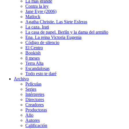
La más grande
Contra la ley
Jane Eyre (2006)
Matlock
Agatha Christie. Las Siete Esferas
La caza. Irati
La casa de papel. Berlín y la dama del armiño
Ena. La reina Victoria Eugenia
Código de silencio
El Centro
Bookish
8 meses
Terra Alta
Escandalosas
Todo esto te daré
Archivo
Películas
Series
Intérpretes
Directores
Creadores
Productoras
Año
Autores
Calificación