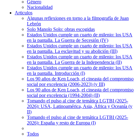
Género
Nacionalidad
Articulos
Algunas reflexiones en torno a la filmografía de Juan
Lebrón
Solo Manolo Solo: obras escogidas
Estados Unidos cumple un cuarto de milenio: los USA
en la pantalla. La Guerra de Secesión (IV)
Estados Unidos cumple un cuarto de milenio: los USA
en la pantalla. La esclavitud y su abolición (III)
Estados Unidos cumple un cuarto de milenio: los USA
en la pantalla. La Guerra de la Independencia (II)
Estados Unidos cumple un cuarto de milenio: los USA
en la pantalla. Introducción (I)
Los 90 años de Ken Loach, el cineasta del compromiso
social por excelencia (2006-2023) (y III)
Los 90 años de Ken Loach, el cineasta del compromiso
social por excelencia (1994-2004) (II)
Tomando el pulso al cine de temática LGTBI (2025-
2026): USA, Latinoamérica, Asia, África y Oceanía (y
II)
Tomando el pulso al cine de temática LGTBI (2025-
2026): España y resto de Europa (I)
Todos