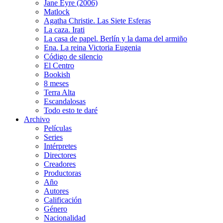
Jane Eyre (2006)
Matlock
Agatha Christie. Las Siete Esferas
La caza. Irati
La casa de papel. Berlín y la dama del armiño
Ena. La reina Victoria Eugenia
Código de silencio
El Centro
Bookish
8 meses
Terra Alta
Escandalosas
Todo esto te daré
Archivo
Películas
Series
Intérpretes
Directores
Creadores
Productoras
Año
Autores
Calificación
Género
Nacionalidad