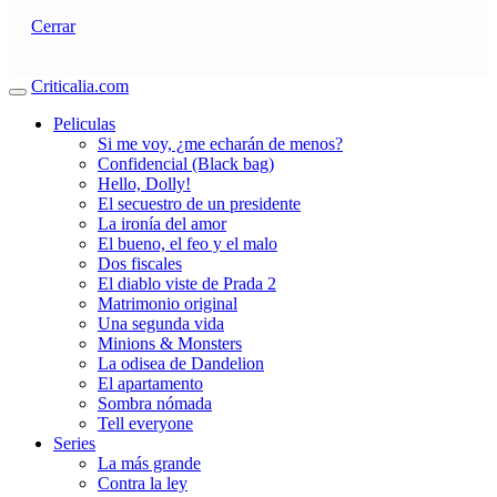
Cerrar
Criticalia.com
Peliculas
Si me voy, ¿me echarán de menos?
Confidencial (Black bag)
Hello, Dolly!
El secuestro de un presidente
La ironía del amor
El bueno, el feo y el malo
Dos fiscales
El diablo viste de Prada 2
Matrimonio original
Una segunda vida
Minions & Monsters
La odisea de Dandelion
El apartamento
Sombra nómada
Tell everyone
Series
La más grande
Contra la ley