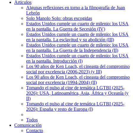
Articulos
Algunas reflexiones en torno a la filmografía de Juan
Lebrón
Solo Manolo Solo: obras escogidas
Estados Unidos cumple un cuarto de milenio: los USA
en la pantalla. La Guerra de Secesión (IV)
Estados Unidos cumple un cuarto de milenio: los USA
en la pantalla. La esclavitud y su abolición (III)
Estados Unidos cumple un cuarto de milenio: los USA
en la pantalla. La Guerra de la Independencia (II)
Estados Unidos cumple un cuarto de milenio: los USA
en la pantalla. Introducción (I)
Los 90 años de Ken Loach, el cineasta del compromiso
social por excelencia (2006-2023) (y III)
Los 90 años de Ken Loach, el cineasta del compromiso
social por excelencia (1994-2004) (II)
Tomando el pulso al cine de temática LGTBI (2025-
2026): USA, Latinoamérica, Asia, África y Oceanía (y
II)
Tomando el pulso al cine de temática LGTBI (2025-
2026): España y resto de Europa (I)
Todos
Comunicación
Contacto