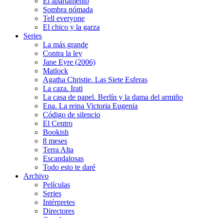
El apartamento
Sombra nómada
Tell everyone
El chico y la garza
Series
La más grande
Contra la ley
Jane Eyre (2006)
Matlock
Agatha Christie. Las Siete Esferas
La caza. Irati
La casa de papel. Berlín y la dama del armiño
Ena. La reina Victoria Eugenia
Código de silencio
El Centro
Bookish
8 meses
Terra Alta
Escandalosas
Todo esto te daré
Archivo
Películas
Series
Intérpretes
Directores