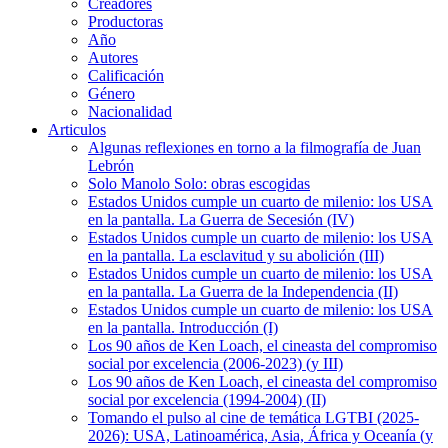
Creadores
Productoras
Año
Autores
Calificación
Género
Nacionalidad
Articulos
Algunas reflexiones en torno a la filmografía de Juan
Lebrón
Solo Manolo Solo: obras escogidas
Estados Unidos cumple un cuarto de milenio: los USA
en la pantalla. La Guerra de Secesión (IV)
Estados Unidos cumple un cuarto de milenio: los USA
en la pantalla. La esclavitud y su abolición (III)
Estados Unidos cumple un cuarto de milenio: los USA
en la pantalla. La Guerra de la Independencia (II)
Estados Unidos cumple un cuarto de milenio: los USA
en la pantalla. Introducción (I)
Los 90 años de Ken Loach, el cineasta del compromiso
social por excelencia (2006-2023) (y III)
Los 90 años de Ken Loach, el cineasta del compromiso
social por excelencia (1994-2004) (II)
Tomando el pulso al cine de temática LGTBI (2025-
2026): USA, Latinoamérica, Asia, África y Oceanía (y