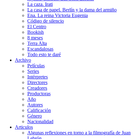
La caza. Irati
La casa de papel. Berlín y la dama del armiño
Ena. La reina Victoria Eugenia
Código de silencio
El Centro
Bookish
8 meses
Terra Alta
Escandalosas
Todo esto te daré
Archivo
Películas
Series
Intérpretes
Directores
Creadores
Productoras
Año
Autores
Calificación
Género
Nacionalidad
Articulos
Algunas reflexiones en torno a la filmografía de Juan
Lebrón