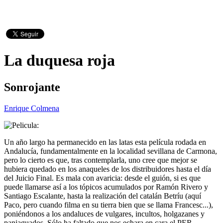
La duquesa roja
Sonrojante
Enrique Colmena
Un año largo ha permanecido en las latas esta película rodada en
Andalucía, fundamentalmente en la localidad sevillana de Carmona,
pero lo cierto es que, tras contemplarla, uno cree que mejor se
hubiera quedado en los anaqueles de los distribuidores hasta el día
del Juicio Final. Es mala con avaricia: desde el guión, si es que
puede llamarse así a los tópicos acumulados por Ramón Rivero y
Santiago Escalante, hasta la realización del catalán Betríu (aquí
Paco, pero cuando filma en su tierra bien que se llama Francesc...),
poniéndonos a los andaluces de vulgares, incultos, holgazanes y
paniaguados. Sólo ha faltado que nos echara en cara el PER...