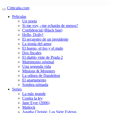
Criticalia.com
Peliculas
Un poeta
Si me voy, ¿me echarán de menos?
Confidencial (Black bag)
Hello, Dolly!
El secuestro de un presidente
La ironía del amor
El bueno, el feo y el malo
Dos fiscales
El diablo viste de Prada 2
Matrimonio original
Una segunda vida
Minions & Monsters
La odisea de Dandelion
El apartamento
Sombra nómada
Series
La más grande
Contra la ley
Jane Eyre (2006)
Matlock
Agatha Christie. Las Siete Esferas