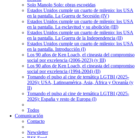
Solo Manolo Solo: obras escogidas
Estados Unidos cumple un cuarto de milenio: los USA
en la pantalla. La Guerra de Secesión (IV)
Estados Unidos cumple un cuarto de milenio: los USA
en la pantalla. La esclavitud y su abolición (III)
Estados Unidos cumple un cuarto de milenio: los USA
en la pantalla. La Guerra de la Independencia (II)
Estados Unidos cumple un cuarto de milenio: los USA
en la pantalla. Introducción (I)
Los 90 años de Ken Loach, el cineasta del compromiso
social por excelencia (2006-2023) (y III)
Los 90 años de Ken Loach, el cineasta del compromiso
social por excelencia (1994-2004) (II)
Tomando el pulso al cine de temática LGTBI (2025-
2026): USA, Latinoamérica, Asia, África y Oceanía (y
II)
Tomando el pulso al cine de temática LGTBI (2025-
2026): España y resto de Europa (I)
Todos
Comunicación
Contacto
Newsletter
RSS Feed