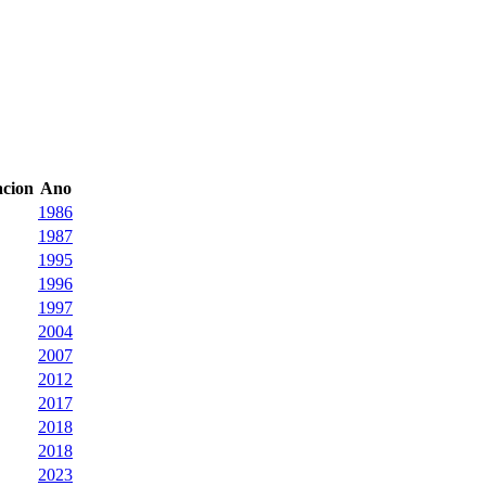
acion
Ano
1986
1987
1995
1996
1997
2004
2007
2012
2017
2018
2018
2023