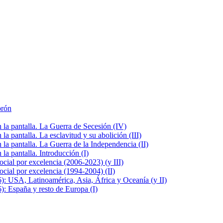
brón
la pantalla. La Guerra de Secesión (IV)
 pantalla. La esclavitud y su abolición (III)
la pantalla. La Guerra de la Independencia (II)
a pantalla. Introducción (I)
cial por excelencia (2006-2023) (y III)
cial por excelencia (1994-2004) (II)
: USA, Latinoamérica, Asia, África y Oceanía (y II)
: España y resto de Europa (I)