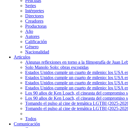
Películas
Series
Intérpretes
Directores
Creadores
Productoras
Año
Autores
Calificación
Género
Nacionalidad
Articulos
Algunas reflexiones en torno a la filmografía de Juan Le
Solo Manolo Solo: obras escogidas
Estados Unidos cumple un cuarto de milenio: los USA en 
Estados Unidos cumple un cuarto de milenio: los USA en la
Estados Unidos cumple un cuarto de milenio: los USA en 
Estados Unidos cumple un cuarto de milenio: los USA en l
Los 90 años de Ken Loach, el cineasta del compromiso so
Los 90 años de Ken Loach, el cineasta del compromiso so
Tomando el pulso al cine de temática LGTBI (2025-2026)
Tomando el pulso al cine de temática LGTBI (2025-2026)
Todos
Comunicación