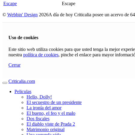
Escape
Escape
©
Webbin' Design
2026
A día de hoy Criticalia posee un acervo de 64
Uso de cookies
Este sitio web utiliza cookies para que usted tenga la mejor exper
nuestra
política de cookies
, pinche el enlace para mayor informaci
Cerrar
Criticalia.com
Peliculas
Hello, Dolly!
El secuestro de un presidente
La ironía del amor
El bueno, el feo y el malo
Dos fiscales
El diablo viste de Prada 2
Matrimonio original
Una segunda vida