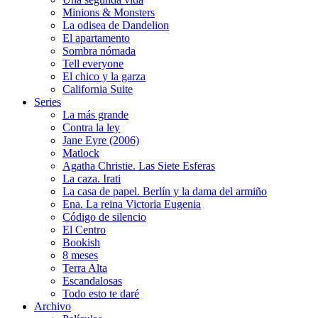
Minions & Monsters
La odisea de Dandelion
El apartamento
Sombra nómada
Tell everyone
El chico y la garza
California Suite
Series
La más grande
Contra la ley
Jane Eyre (2006)
Matlock
Agatha Christie. Las Siete Esferas
La caza. Irati
La casa de papel. Berlín y la dama del armiño
Ena. La reina Victoria Eugenia
Código de silencio
El Centro
Bookish
8 meses
Terra Alta
Escandalosas
Todo esto te daré
Archivo