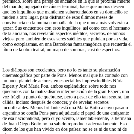
premiado, sobre una pareja de ancianos en la que la próxima muerte
del marido, aquejado de cáncer terminal, hace que ambos deseen
que los inquilinos que mantienen subarrendados en su domicilio se
muden a otro lugar, para disfrutar de esos últimos meses de
convivencia en la mutua compañía de la que nunca más volverán a
gozar. Sus encuentros con esos inquilinos, así como con el hermano
de la anciana, nos revelarán aspectos inéditos, secretos, de ambos
viejos, pero también de esos seres satélites que pululan por su vida,
como ectoplasmas, en una Barcelona fantasmagórica que recuerda el
título de la obra teatral, un mapa de sombras, casi de espectros.
Los diálogos son excelentes, pero no lo es tanto su plasmación
cinematográfica por parte de Pons. Menos mal que ha contado con
un buen plantel de actores, en especial los imprescindibles Núria
Espert y José María Pou, ambos espléndidos; sobre todo nos
quedamos con la matizadísima interpretación de la gran Espert, una
voz frágil, a punto de quebrarse, pero a pesar de ello tan segura, tan
cálida, incluso después de conocer, y de revelar, secretos
inconfesables. Menos brillante está una María Botto a cuyo pasado
argentino se confía Pons para adjudicarle el papel de una emigrante
de esa nacionalidad, pero cuyo acento, lamentablemente, la hermana
de Juan Diego Botto no ha sabido reproducir adecuadamente. Eso
dicen de los que han vivido en dos países: no se es ni de uno ni de