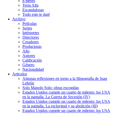
8 meses
Terra Alta
Escandalosas
Todo esto te daré
Archivo
Películas
Series
Intérpretes
Directores
Creadores
Productoras
Año
Autores
Calificación
Género
Nacionalidad
Articulos
Algunas reflexiones en torno a la filmografía de Juan
Lebrón
Solo Manolo Solo: obras escogidas
Estados Unidos cumple un cuarto de milenio: los USA
en la pantalla. La Guerra de Secesión (IV)
Estados Unidos cumple un cuarto de milenio: los USA
en la pantalla. La esclavitud y su abolición (III)
Estados Unidos cumple un cuarto de milenio: los USA