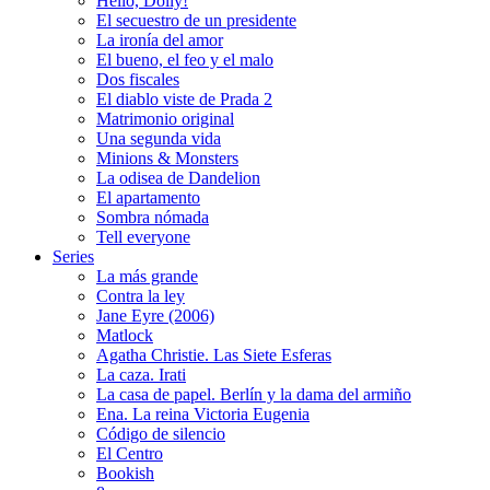
Hello, Dolly!
El secuestro de un presidente
La ironía del amor
El bueno, el feo y el malo
Dos fiscales
El diablo viste de Prada 2
Matrimonio original
Una segunda vida
Minions & Monsters
La odisea de Dandelion
El apartamento
Sombra nómada
Tell everyone
Series
La más grande
Contra la ley
Jane Eyre (2006)
Matlock
Agatha Christie. Las Siete Esferas
La caza. Irati
La casa de papel. Berlín y la dama del armiño
Ena. La reina Victoria Eugenia
Código de silencio
El Centro
Bookish