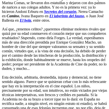
Marina Comas, se llevaron dos estatuillas y dejaron con dos palmos
de narices a sus colegas adultos. Y no es la primera vez: ya lo
hicieron Andoni Erburu en
Secretos del corazón
, Nerea Camacho
en
Camino
, Ivana Baquero en
El laberinto del fauno
, o Juan José
Ballesta en
El bola
, entre otros.
Así que, ¿tenemos celitos? ¿queremos eliminar molestos rivales que
quizá por su edad conmueven el corazón mejor que sus compañeros
resabiados?
Stupendo
, como diría Forges. La verdad, esperábamos
más de una dirección presidida por Enrique González Macho, un
hombre de cine del que siempre valoramos su sensatez y su sentido
común, virtudes que, a la vista de esta decisión, ha debido de perder
por el camino desde las trincheras de la producción, la distribución y
la exhibición, donde habitualmente se mueve, hasta los oropeles del
poder; porque ser presidente de la Academia de Cine da poder, no lo
duden, y mucho...
Esta decisión, arbitraria, desmedida, injusta y demencial, no tiene
sentido alguno. Parece que se quisieran cebar con lo más refrescante
que hay en la interpretación en el cine español. Los niños,
precisamente por su edad, son intuitivos, no están viciados por viejas
técnicas interpretativas, son frescos y creíbles en pantalla. Si la
Academia no da su brazo a torcer (que no lo dará: en España no
rectifica nadie, a ningún nivel, en ningún estrato ni estadio), se habrá
consumado una de esas felonías incruentas que, no por ello, deja de