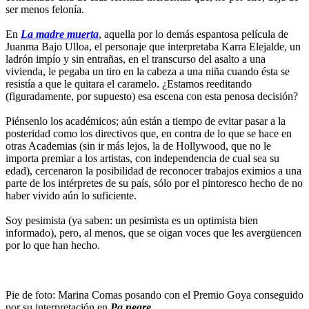
ser menos felonía.
En
La madre muerta
, aquella por lo demás espantosa película de
Juanma Bajo Ulloa, el personaje que interpretaba Karra Elejalde, un
ladrón impío y sin entrañas, en el transcurso del asalto a una
vivienda, le pegaba un tiro en la cabeza a una niña cuando ésta se
resistía a que le quitara el caramelo. ¿Estamos reeditando
(figuradamente, por supuesto) esa escena con esta penosa decisión?
Piénsenlo los académicos; aún están a tiempo de evitar pasar a la
posteridad como los directivos que, en contra de lo que se hace en
otras Academias (sin ir más lejos, la de Hollywood, que no le
importa premiar a los artistas, con independencia de cual sea su
edad), cercenaron la posibilidad de reconocer trabajos eximios a una
parte de los intérpretes de su país, sólo por el pintoresco hecho de no
haber vivido aún lo suficiente.
Soy pesimista (ya saben: un pesimista es un optimista bien
informado), pero, al menos, que se oigan voces que les avergüencen
por lo que han hecho.
Pie de foto: Marina Comas posando con el Premio Goya conseguido
por su interpretación en
Pa negre
.