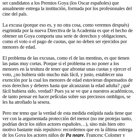
ser candidatos a los Premios Goya (los Oscar españoles) que
anualmente entrega la institución, formada por los profesionales del
cine del país.
La excusa (porque eso es, y no otra cosa, como veremos después)
esgrimida por la nueva Directiva de la Academia es que el hecho de
obtener un Goya comporta una serie de derechos y obligaciones,
como el voto o el pago de cuotas, que no deben ser ejercidos por
menores de edad.
El problema de las excusas, como el de las mentiras, es que tienen
las patas muy cortas. Porque si el problema es no poner a los
menores en la tesitura de tener que afrontar unas cuotas y ejercer el
voto, ¿no hubiera sido mucho más fácil, y justo, establecer una
exención por la cual los menores de edad estuvieran dispensados de
esos derechos y deberes hasta que alcanzaran la edad adulta? ¿qué
fácil hubiera sido, verdad? Pues ya se ve que a nuestros académicos,
de tanto pensar en hacer películas sobre sus preciosos ombligos, se
les ha atrofiado la sesera.
Pero me temo que la verdad de esta medida estúpida nada tiene que
ver con la argumentada protección del menor (no me protejas tanto,
podrían decir los niños actores españoles…), sino más bien otro
motivo bastante más repulsivo: recordemos que en la última entrega
de los Goya los actores niños de
Pa negre
, Francesc Colomer y