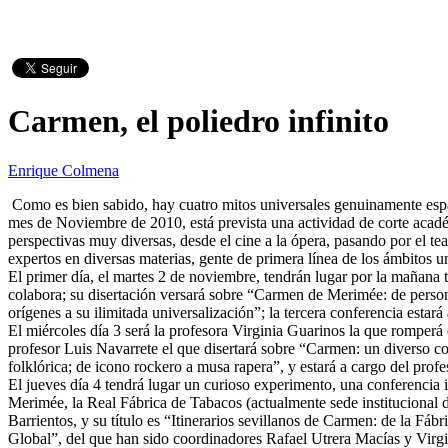
Carmen, el poliedro infinito
Enrique Colmena
Como es bien sabido, hay cuatro mitos universales genuinamente españo
mes de Noviembre de 2010, está prevista una actividad de corte académ
perspectivas muy diversas, desde el cine a la ópera, pasando por el teatro
expertos en diversas materias, gente de primera línea de los ámbitos univ
El primer día, el martes 2 de noviembre, tendrán lugar por la mañana
colabora; su disertación versará sobre “Carmen de Merimée: de persona
orígenes a su ilimitada universalización”; la tercera conferencia esta
El miércoles día 3 será la profesora Virginia Guarinos la que romperá 
profesor Luis Navarrete el que disertará sobre “Carmen: un diverso col
folklórica; de icono rockero a musa rapera”, y estará a cargo del prof
El jueves día 4 tendrá lugar un curioso experimento, una conferencia 
Merimée, la Real Fábrica de Tabacos (actualmente sede institucional de
Barrientos, y su título es “Itinerarios sevillanos de Carmen: de la F
Global”, del que han sido coordinadores Rafael Utrera Macías y Virgini