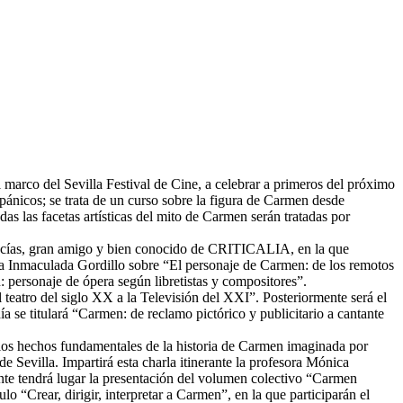
 marco del Sevilla Festival de Cine, a celebrar a primeros del próximo
pánicos; se trata de un curso sobre la figura de Carmen desde
todas las facetas artísticas del mito de Carmen serán tratadas por
a Macías, gran amigo y bien conocido de CRITICALIA, en la que
sora Inmaculada Gordillo sobre “El personaje de Carmen: de los remotos
: personaje de ópera según libretistas y compositores”.
 teatro del siglo XX a la Televisión del XXI”. Posteriormente será el
a se titulará “Carmen: de reclamo pictórico y publicitario a cantante
r los hechos fundamentales de la historia de Carmen imaginada por
e Sevilla. Impartirá esta charla itinerante la profesora Mónica
mente tendrá lugar la presentación del volumen colectivo “Carmen
 “Crear, dirigir, interpretar a Carmen”, en la que participarán el