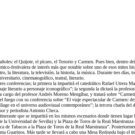
les: el Quijote, el pícaro, el Tenorio y Carmen. Pues bien, dentro del
ico-festivalera de interés más que notable sobre uno de esos mitos his
, la literatura, la televisión, la historia, la música. Durante tres días, 
ersitario, cinematográfico, teatral, literario.
 tres conferencias; la primera la impartirá el catedrático Rafael Utrer
je literario a personaje iconográfico”; la segunda la dictará la profe
rá a cargo del profesor Andrés Moreno Mengíbar, y tratará sobre “Carmen
el fuego con su conferencia sobre “El viaje espectacular de Carmen: del
lage en el universo audiovisual contemporáneo”; la tercera charla del dí
esor y periodista Antonio Checa.
itinerante que se impartirá en los mismos escenarios donde tienen luga
 la Universidad de Sevilla) y la Plaza de Toros de la Real Maestranza d
ábrica de Tabacos a la Plaza de Toros de la Real Maestranza”. Posterior
a Guarinos. Más tarde se llevará a cabo una Mesa Redonda bajo el título