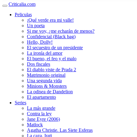
Criticalia.com
Peliculas
¡Qué verde era mi valle!
Un poeta
Si me voy, ¿me echarán de menos?
Confidencial (Black bag)
Hello, Dolly!
El secuestro de un presidente
La ironía del amor
El bueno, el feo y el malo
Dos fiscales
El diablo viste de Prada 2
Matrimonio original
Una segunda vida
Minions & Monsters
La odisea de Dandelion
El apartamento
Series
La más grande
Contra la ley
Jane Eyre (2006)
Matlock
Agatha Christie. Las Siete Esferas
La caza. Irati