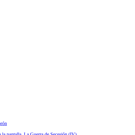
brón
la pantalla. La Guerra de Secesión (IV)