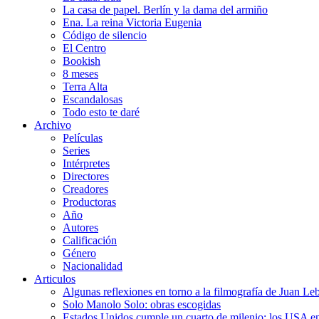
La casa de papel. Berlín y la dama del armiño
Ena. La reina Victoria Eugenia
Código de silencio
El Centro
Bookish
8 meses
Terra Alta
Escandalosas
Todo esto te daré
Archivo
Películas
Series
Intérpretes
Directores
Creadores
Productoras
Año
Autores
Calificación
Género
Nacionalidad
Articulos
Algunas reflexiones en torno a la filmografía de Juan Le
Solo Manolo Solo: obras escogidas
Estados Unidos cumple un cuarto de milenio: los USA en 