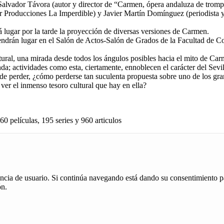
Salvador Távora (autor y director de “Carmen, ópera andaluza de trompe
r Producciones La Imperdible) y Javier Martín Domínguez (periodista y 
á lugar por la tarde la proyección de diversas versiones de Carmen.
s tendrán lugar en el Salón de Actos-Salón de Grados de la Facultad de 
tural, una mirada desde todos los ángulos posibles hacia el mito de Car
; actividades como esta, ciertamente, ennoblecen el carácter del Sevill
o de perder, ¿cómo perderse tan suculenta propuesta sobre uno de los g
ver el inmenso tesoro cultural que hay en ella?
60 películas, 195 series y 960 articulos
iencia de usuario. Si continúa navegando está dando su consentimiento p
ón.