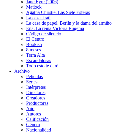
Jane Eyre (2006)
Matlock
Agatha Christie. Las Siete Esferas
La caza. Irati
La casa de papel. Berlín y la dama del armiño
Ena. La reina Victoria Eugenia
Código de silencio
El Centro
Bookish
8 meses
Terra Alta
Escandalosas
Todo esto te daré
Archivo
Películas
Series
Intérpretes
Directores
Creadores
Productoras
Año
Autores
Calificación
Género
Nacionalidad