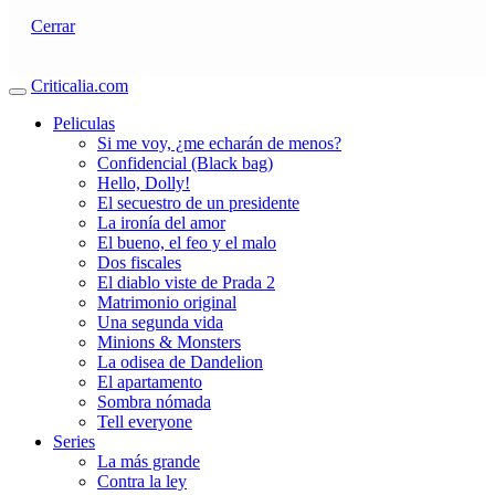
Cerrar
Criticalia.com
Peliculas
Si me voy, ¿me echarán de menos?
Confidencial (Black bag)
Hello, Dolly!
El secuestro de un presidente
La ironía del amor
El bueno, el feo y el malo
Dos fiscales
El diablo viste de Prada 2
Matrimonio original
Una segunda vida
Minions & Monsters
La odisea de Dandelion
El apartamento
Sombra nómada
Tell everyone
Series
La más grande
Contra la ley