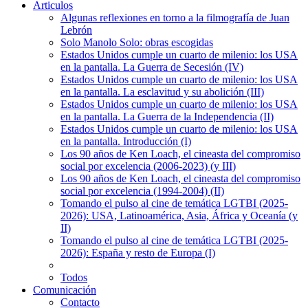
Articulos
Algunas reflexiones en torno a la filmografía de Juan
Lebrón
Solo Manolo Solo: obras escogidas
Estados Unidos cumple un cuarto de milenio: los USA
en la pantalla. La Guerra de Secesión (IV)
Estados Unidos cumple un cuarto de milenio: los USA
en la pantalla. La esclavitud y su abolición (III)
Estados Unidos cumple un cuarto de milenio: los USA
en la pantalla. La Guerra de la Independencia (II)
Estados Unidos cumple un cuarto de milenio: los USA
en la pantalla. Introducción (I)
Los 90 años de Ken Loach, el cineasta del compromiso
social por excelencia (2006-2023) (y III)
Los 90 años de Ken Loach, el cineasta del compromiso
social por excelencia (1994-2004) (II)
Tomando el pulso al cine de temática LGTBI (2025-
2026): USA, Latinoamérica, Asia, África y Oceanía (y
II)
Tomando el pulso al cine de temática LGTBI (2025-
2026): España y resto de Europa (I)
Todos
Comunicación
Contacto