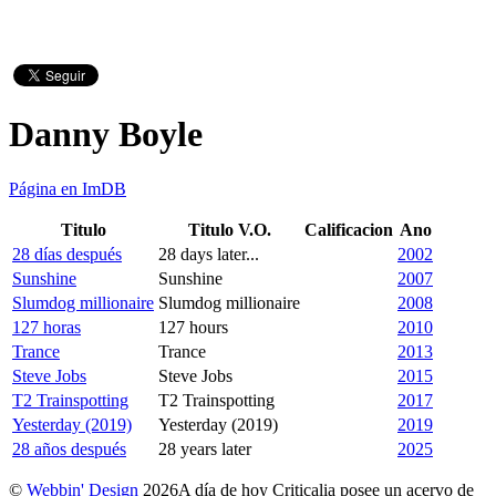
Danny Boyle
Página en ImDB
Titulo
Titulo V.O.
Calificacion
Ano
28 días después
28 days later...
2002
Sunshine
Sunshine
2007
Slumdog millionaire
Slumdog millionaire
2008
127 horas
127 hours
2010
Trance
Trance
2013
Steve Jobs
Steve Jobs
2015
T2 Trainspotting
T2 Trainspotting
2017
Yesterday (2019)
Yesterday (2019)
2019
28 años después
28 years later
2025
©
Webbin' Design
2026
A día de hoy Criticalia posee un acervo de