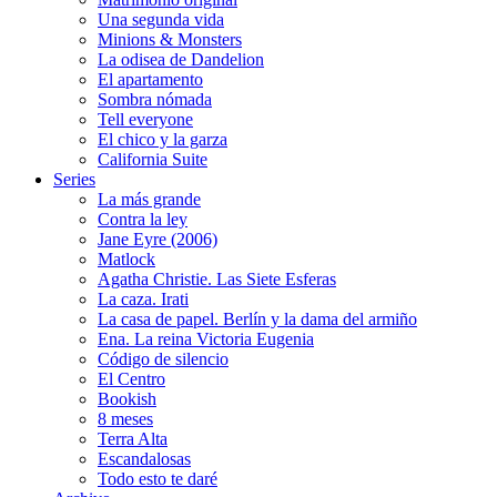
Una segunda vida
Minions & Monsters
La odisea de Dandelion
El apartamento
Sombra nómada
Tell everyone
El chico y la garza
California Suite
Series
La más grande
Contra la ley
Jane Eyre (2006)
Matlock
Agatha Christie. Las Siete Esferas
La caza. Irati
La casa de papel. Berlín y la dama del armiño
Ena. La reina Victoria Eugenia
Código de silencio
El Centro
Bookish
8 meses
Terra Alta
Escandalosas
Todo esto te daré