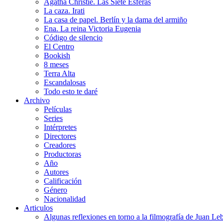
Agatha Christie. Las Siete Esferas
La caza. Irati
La casa de papel. Berlín y la dama del armiño
Ena. La reina Victoria Eugenia
Código de silencio
El Centro
Bookish
8 meses
Terra Alta
Escandalosas
Todo esto te daré
Archivo
Películas
Series
Intérpretes
Directores
Creadores
Productoras
Año
Autores
Calificación
Género
Nacionalidad
Articulos
Algunas reflexiones en torno a la filmografía de Juan Le