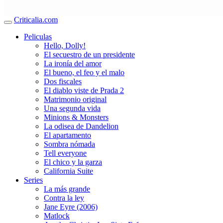
Criticalia.com
Peliculas
Hello, Dolly!
El secuestro de un presidente
La ironía del amor
El bueno, el feo y el malo
Dos fiscales
El diablo viste de Prada 2
Matrimonio original
Una segunda vida
Minions & Monsters
La odisea de Dandelion
El apartamento
Sombra nómada
Tell everyone
El chico y la garza
California Suite
Series
La más grande
Contra la ley
Jane Eyre (2006)
Matlock