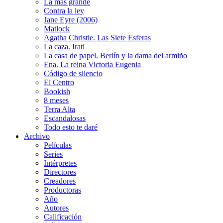
La más grande
Contra la ley
Jane Eyre (2006)
Matlock
Agatha Christie. Las Siete Esferas
La caza. Irati
La casa de papel. Berlín y la dama del armiño
Ena. La reina Victoria Eugenia
Código de silencio
El Centro
Bookish
8 meses
Terra Alta
Escandalosas
Todo esto te daré
Archivo
Películas
Series
Intérpretes
Directores
Creadores
Productoras
Año
Autores
Calificación