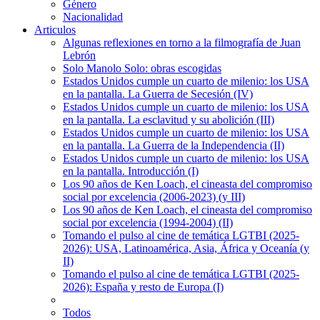
Género
Nacionalidad
Articulos
Algunas reflexiones en torno a la filmografía de Juan
Lebrón
Solo Manolo Solo: obras escogidas
Estados Unidos cumple un cuarto de milenio: los USA
en la pantalla. La Guerra de Secesión (IV)
Estados Unidos cumple un cuarto de milenio: los USA
en la pantalla. La esclavitud y su abolición (III)
Estados Unidos cumple un cuarto de milenio: los USA
en la pantalla. La Guerra de la Independencia (II)
Estados Unidos cumple un cuarto de milenio: los USA
en la pantalla. Introducción (I)
Los 90 años de Ken Loach, el cineasta del compromiso
social por excelencia (2006-2023) (y III)
Los 90 años de Ken Loach, el cineasta del compromiso
social por excelencia (1994-2004) (II)
Tomando el pulso al cine de temática LGTBI (2025-
2026): USA, Latinoamérica, Asia, África y Oceanía (y
II)
Tomando el pulso al cine de temática LGTBI (2025-
2026): España y resto de Europa (I)
Todos