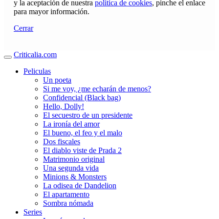
y la aceptación de nuestra
política de cookies
, pinche el enlace
para mayor información.
Cerrar
Criticalia.com
Peliculas
Un poeta
Si me voy, ¿me echarán de menos?
Confidencial (Black bag)
Hello, Dolly!
El secuestro de un presidente
La ironía del amor
El bueno, el feo y el malo
Dos fiscales
El diablo viste de Prada 2
Matrimonio original
Una segunda vida
Minions & Monsters
La odisea de Dandelion
El apartamento
Sombra nómada
Series