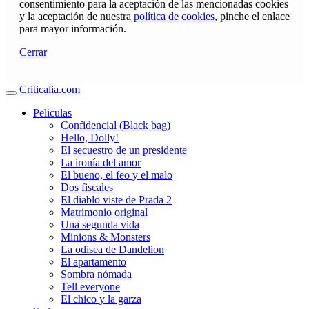
consentimiento para la aceptación de las mencionadas cookies
y la aceptación de nuestra
política de cookies
, pinche el enlace
para mayor información.
Cerrar
Criticalia.com
Peliculas
Confidencial (Black bag)
Hello, Dolly!
El secuestro de un presidente
La ironía del amor
El bueno, el feo y el malo
Dos fiscales
El diablo viste de Prada 2
Matrimonio original
Una segunda vida
Minions & Monsters
La odisea de Dandelion
El apartamento
Sombra nómada
Tell everyone
El chico y la garza