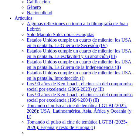
Calificación
Género
Nacionalidad
Articulos
Algunas reflexiones en torno a la filmografía de Juan
Lebrón
Solo Manolo Solo: obras escogidas
Estados Unidos cumple un cuarto de milenio: los USA
en la pantalla. La Guerra de Secesión (IV)
Estados Unidos cumple un cuarto de milenio: los USA
en la pantalla. La esclavitud y su abolición (III)
Estados Unidos cumple un cuarto de milenio: los USA
en la pantalla. La Guerra de la Independencia (II)
Estados Unidos cumple un cuarto de milenio: los USA
en la pantalla. Introducción (I)
Los 90 años de Ken Loach, el cineasta del compromiso
social por excelencia (2006-2023) (y III)
Los 90 años de Ken Loach, el cineasta del compromiso
social por excelencia (1994-2004) (II)
Tomando el pulso al cine de temática LGTBI (2025-
2026): USA, Latinoamérica, Asia, África y Oceanía (y
II)
Tomando el pulso al cine de temática LGTBI (2025-
2026): España y resto de Europa (I)