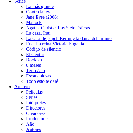
Series
La más grande
Contra la ley
Jane Eyre (2006)
Matlock
Agatha Christie. Las Siete Esferas
La caza. Irati
La casa de papel. Berlín y la dama del armiño
Ena. La reina Victoria Eugenia
Código de silencio
El Centro
Bookish
8 meses
Terra Alta
Escandalosas
Todo esto te daré
Archivo
Películas
Series
Intérpretes
Directores
Creadores
Productoras
Año
Autores