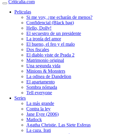
Criticalia.com
Peliculas
Si me voy, ¿me echarán de menos?
Confidencial (Black bag)
Hello, Dolly!
El secuestro de un presidente
La ironía del amor
El bueno, el feo y el malo
Dos fiscales
El diablo viste de Prada 2
Matrimonio original
Una segunda vida
Minions & Monsters
La odisea de Dandelion
El apartamento
Sombra nómada
Tell everyone
Series
La más grande
Contra la ley
Jane Eyre (2006)
Matlock
Agatha Christie. Las Siete Esferas
La caza. Irati