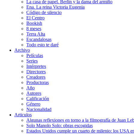
La casa de papel. Berlín y la dama del armiño
Ena. La reina Victoria Eugenia
Código de silencio
El Centro
Bookish
8 meses
Terra Alta
Escandalosas
Todo esto te daré
Archivo
Películas
Series
Intérpretes
Directores
Creadores
Productoras
Año
Autores
Calificación
Género
Nacionalidad
Articulos
Algunas reflexiones en torno a la filmografía de Juan Le
Solo Manolo Solo: obras escogidas
Estados Unidos cumple un cuarto de milenio: los USA en 