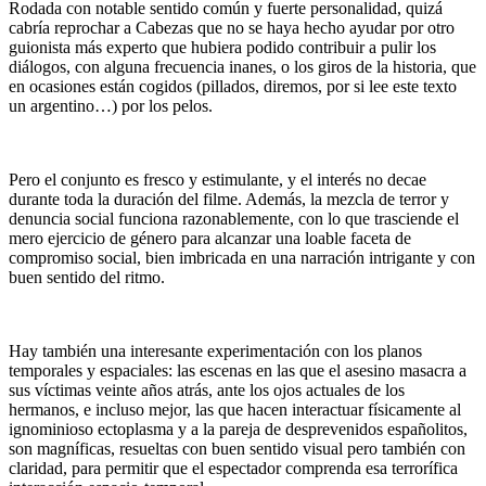
Rodada con notable sentido común y fuerte personalidad, quizá
cabría reprochar a Cabezas que no se haya hecho ayudar por otro
guionista más experto que hubiera podido contribuir a pulir los
diálogos, con alguna frecuencia inanes, o los giros de la historia, que
en ocasiones están cogidos (pillados, diremos, por si lee este texto
un argentino…) por los pelos.
Pero el conjunto es fresco y estimulante, y el interés no decae
durante toda la duración del filme. Además, la mezcla de terror y
denuncia social funciona razonablemente, con lo que trasciende el
mero ejercicio de género para alcanzar una loable faceta de
compromiso social, bien imbricada en una narración intrigante y con
buen sentido del ritmo.
Hay también una interesante experimentación con los planos
temporales y espaciales: las escenas en las que el asesino masacra a
sus víctimas veinte años atrás, ante los ojos actuales de los
hermanos, e incluso mejor, las que hacen interactuar físicamente al
ignominioso ectoplasma y a la pareja de desprevenidos españolitos,
son magníficas, resueltas con buen sentido visual pero también con
claridad, para permitir que el espectador comprenda esa terrorífica