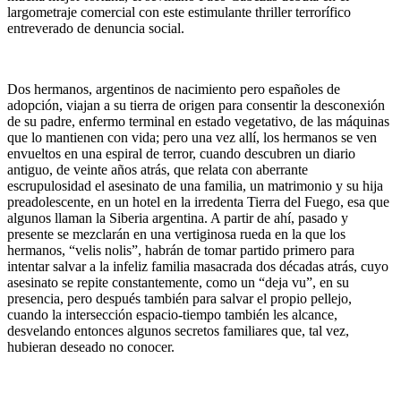
largometraje comercial con este estimulante thriller terrorífico
entreverado de denuncia social.
Dos hermanos, argentinos de nacimiento pero españoles de
adopción, viajan a su tierra de origen para consentir la desconexión
de su padre, enfermo terminal en estado vegetativo, de las máquinas
que lo mantienen con vida; pero una vez allí, los hermanos se ven
envueltos en una espiral de terror, cuando descubren un diario
antiguo, de veinte años atrás, que relata con aberrante
escrupulosidad el asesinato de una familia, un matrimonio y su hija
preadolescente, en un hotel en la irredenta Tierra del Fuego, esa que
algunos llaman la Siberia argentina. A partir de ahí, pasado y
presente se mezclarán en una vertiginosa rueda en la que los
hermanos, “velis nolis”, habrán de tomar partido primero para
intentar salvar a la infeliz familia masacrada dos décadas atrás, cuyo
asesinato se repite constantemente, como un “deja vu”, en su
presencia, pero después también para salvar el propio pellejo,
cuando la intersección espacio-tiempo también les alcance,
desvelando entonces algunos secretos familiares que, tal vez,
hubieran deseado no conocer.