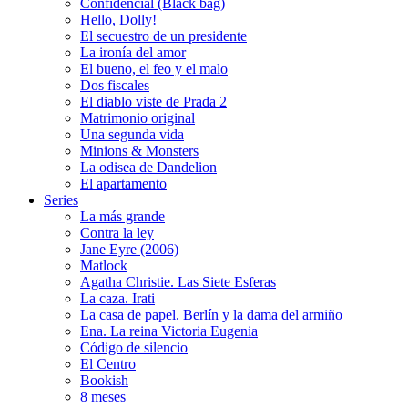
Confidencial (Black bag)
Hello, Dolly!
El secuestro de un presidente
La ironía del amor
El bueno, el feo y el malo
Dos fiscales
El diablo viste de Prada 2
Matrimonio original
Una segunda vida
Minions & Monsters
La odisea de Dandelion
El apartamento
Series
La más grande
Contra la ley
Jane Eyre (2006)
Matlock
Agatha Christie. Las Siete Esferas
La caza. Irati
La casa de papel. Berlín y la dama del armiño
Ena. La reina Victoria Eugenia
Código de silencio
El Centro
Bookish
8 meses