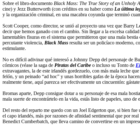
Sobre el libro-documento
Black Mass: The True Story of an Unholy A
cine) y Jezz Butterworth (con créditos en su haber como
La última le
y la organización criminal, en una macabra coyunda que terminó cuando 
Scott Cooper, como director, se unió al proyecto una vez que Barry Le
decir que hemos ganado con el cambio. Sin llegar a la excelsa calidad
lamentables fisuras en el sistema que permitieron que una mala bestia
percutante violencia,
Black Mass
resulta ser un policíaco moderno, c
estimulante.
No es difícil adivinar qué interesó a Johnny Depp del personaje de B
cómicos (véase la saga de
Piratas del Caribe
o incluso su Tonto de
El
extravagantes, la de este irlandés gordezuelo, con más mala leche que 
felón, y un peinado “ad hoc” y unas horribles gafas de la época hace
realmente tiene, aquí parezca ser efectivamente un cincuentón: gástate
Bromas aparte, Depp consigue dotar a su personaje de esa mala hostia
mala suerte de encontrártelo en la vida, estás listo de papeles, uno de
Del resto del reparto me quedo con un Joel Edgerton que, si bien fue 
el capo irlandés, más por razones de afinidad sentimental que por re
Benedict Cumberbatch, que lleva camino de convertirse en un impresci