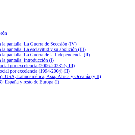
brón
la pantalla. La Guerra de Secesión (IV)
 pantalla. La esclavitud y su abolición (III)
la pantalla. La Guerra de la Independencia (II)
a pantalla. Introducción (I)
cial por excelencia (2006-2023) (y III)
cial por excelencia (1994-2004) (II)
: USA, Latinoamérica, Asia, África y Oceanía (y II)
: España y resto de Europa (I)