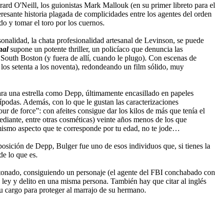
rard O'Neill, los guionistas Mark Mallouk (en su primer libreto para el
eresante historia plagada de complicidades entre los agentes del orden
do y tomar el toro por los cuernos.
sonalidad, la chata profesionalidad artesanal de Levinson, se puede
nal
supone un potente thriller, un policíaco que denuncia las
 South Boston (y fuera de allí, cuando le plugo). Con escenas de
e los setenta a los noventa), redondeando un film sólido, muy
ara una estrella como Depp, últimamente encasillado en papeles
típodas. Además, con lo que le gustan las caracterizaciones
ur de force”: con afeites consigue dar los kilos de más que tenía el
diante, entre otras cosméticas) veinte años menos de los que
el mismo aspecto que te corresponde por tu edad, no te jode…
sición de Depp, Bulger fue uno de esos individuos que, si tienes la
de lo que es.
tonado, consiguiendo un personaje (el agente del FBI conchabado con
 ley y delito en una misma persona. También hay que citar al inglés
u cargo para proteger al marrajo de su hermano.