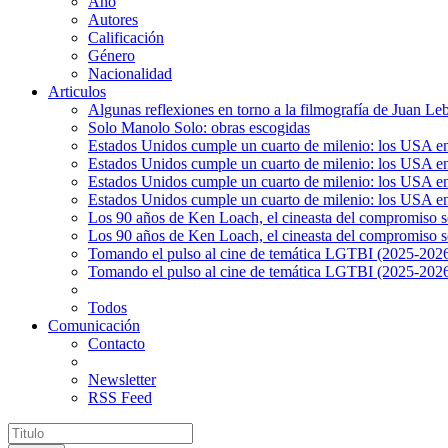
Año
Autores
Calificación
Género
Nacionalidad
Articulos
Algunas reflexiones en torno a la filmografía de Juan Le
Solo Manolo Solo: obras escogidas
Estados Unidos cumple un cuarto de milenio: los USA en 
Estados Unidos cumple un cuarto de milenio: los USA en la
Estados Unidos cumple un cuarto de milenio: los USA en 
Estados Unidos cumple un cuarto de milenio: los USA en l
Los 90 años de Ken Loach, el cineasta del compromiso so
Los 90 años de Ken Loach, el cineasta del compromiso so
Tomando el pulso al cine de temática LGTBI (2025-2026)
Tomando el pulso al cine de temática LGTBI (2025-2026)
Todos
Comunicación
Contacto
Newsletter
RSS Feed