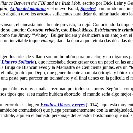
lliance Between the FBI and the Irish Mob
, escrito por Dick Lehr y Ge
gión
,
Al filo del mañana
y el nuevo Bond,
Spectre
) han urdido una int
alguien tuvo los arrestos suficientes para dejar de mirar hacia otro la
vinson, el cineasta inicialmente previsto, lo dejó. Conociendo la imper
 de su anterior
Corazón rebelde
, este
Black Mass. Estrictamente crimi
 como fue Jimmy “Whitey” Bulger hiciera y deshiciera a su antojo en el
on un inevitable toque
vintage
, dada la época que retrata (las décadas d
ulger: los roles de villano son un bombón para un actor, y no digamos p
 Llanero Solitario
), que necesitaba desengrasar con un papel en las an
la Bruja de Blancanieves y la Madrastra de Cenicienta juntas, era un “to
n el milagro de que Depp, que generalmente aparenta (cirugía y bótox me
 una pasta para parecer un treintañero y al final tienes en la película 
 que sólo los muy canallas rezuman por todos sus poros. Según la compo
 esos tipos que, si su madre hubiera abortado, el mundo sería algo mejor 
un error de casting en
Exodus. Dioses y reyes
(2014), aquí está muy en
al ambición crematística) que juega permanentemente con la ambigüedad,
ndible, aquí en el taimado personaje del senador bostoniano que usó s