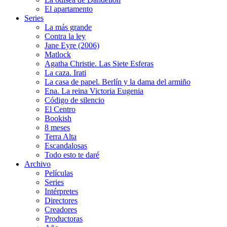
El apartamento
Series
La más grande
Contra la ley
Jane Eyre (2006)
Matlock
Agatha Christie. Las Siete Esferas
La caza. Irati
La casa de papel. Berlín y la dama del armiño
Ena. La reina Victoria Eugenia
Código de silencio
El Centro
Bookish
8 meses
Terra Alta
Escandalosas
Todo esto te daré
Archivo
Películas
Series
Intérpretes
Directores
Creadores
Productoras