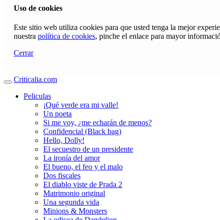
Uso de cookies
Este sitio web utiliza cookies para que usted tenga la mejor exper
nuestra
política de cookies
, pinche el enlace para mayor informaci
Cerrar
Criticalia.com
Peliculas
¡Qué verde era mi valle!
Un poeta
Si me voy, ¿me echarán de menos?
Confidencial (Black bag)
Hello, Dolly!
El secuestro de un presidente
La ironía del amor
El bueno, el feo y el malo
Dos fiscales
El diablo viste de Prada 2
Matrimonio original
Una segunda vida
Minions & Monsters
La odisea de Dandelion