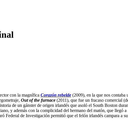
inal
ector con la magnífica
Corazón rebelde
(2009), en la que nos contaba u
argometraje,
Out of the furnace
(2011), que fue un fracaso comercial (de
 historia de un gánster de origen irlandés que asoló el South Boston dur
toniano, y además con la complicidad del hermano del matón, que llegó
ró Federal de Investigación permitió que el felón irlandés campara a s