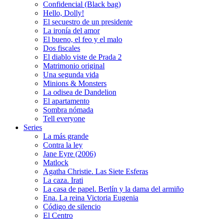
Confidencial (Black bag)
Hello, Dolly!
El secuestro de un presidente
La ironía del amor
El bueno, el feo y el malo
Dos fiscales
El diablo viste de Prada 2
Matrimonio original
Una segunda vida
Minions & Monsters
La odisea de Dandelion
El apartamento
Sombra nómada
Tell everyone
Series
La más grande
Contra la ley
Jane Eyre (2006)
Matlock
Agatha Christie. Las Siete Esferas
La caza. Irati
La casa de papel. Berlín y la dama del armiño
Ena. La reina Victoria Eugenia
Código de silencio
El Centro