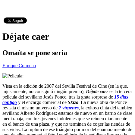
Déjate caer
Omaíta se pone seria
Enrique Colmena
Vista en la edición de 2007 del Sevilla Festival de Cine (en la que,
injustamente, no consiguió ningún premio),
Déjate caer
es la tercera
película del sevillano Jesús Ponce, tras la grata sorpresa de
15 días
contigo
y el encargo comercial de
Skizo
. La nueva obra de Ponce
revisita el mismo universo de
7 vírgenes
, la exitosa cinta del también
sevillano Alberto Rodríguez: estamos de nuevo en un barrio de clase
media-baja, con tres jóvenes indolentes que se reúnen diariamente
en el banco de una plaza, y que no terminan de coger las riendas de
sus vidas. La ruptura de ese triángulo por mor del enamoramiento de
uno de ellos romperá el frágil equilibrio de la cotidiana litrona y la