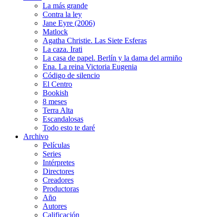
La más grande
Contra la ley
Jane Eyre (2006)
Matlock
Agatha Christie. Las Siete Esferas
La caza. Irati
La casa de papel. Berlín y la dama del armiño
Ena. La reina Victoria Eugenia
Código de silencio
El Centro
Bookish
8 meses
Terra Alta
Escandalosas
Todo esto te daré
Archivo
Películas
Series
Intérpretes
Directores
Creadores
Productoras
Año
Autores
Calificación