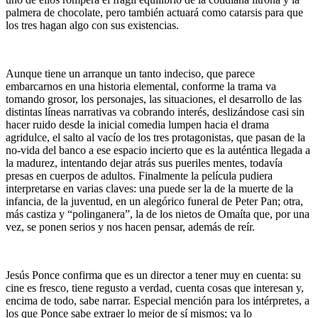
palmera de chocolate, pero también actuará como catarsis para que
los tres hagan algo con sus existencias.
Aunque tiene un arranque un tanto indeciso, que parece
embarcarnos en una historia elemental, conforme la trama va
tomando grosor, los personajes, las situaciones, el desarrollo de las
distintas líneas narrativas va cobrando interés, deslizándose casi sin
hacer ruido desde la inicial comedia lumpen hacia el drama
agridulce, el salto al vacío de los tres protagonistas, que pasan de la
no-vida del banco a ese espacio incierto que es la auténtica llegada a
la madurez, intentando dejar atrás sus pueriles mentes, todavía
presas en cuerpos de adultos. Finalmente la película pudiera
interpretarse en varias claves: una puede ser la de la muerte de la
infancia, de la juventud, en un alegórico funeral de Peter Pan; otra,
más castiza y “polinganera”, la de los nietos de Omaíta que, por una
vez, se ponen serios y nos hacen pensar, además de reír.
Jesús Ponce confirma que es un director a tener muy en cuenta: su
cine es fresco, tiene regusto a verdad, cuenta cosas que interesan y,
encima de todo, sabe narrar. Especial mención para los intérpretes, a
los que Ponce sabe extraer lo mejor de sí mismos; ya lo