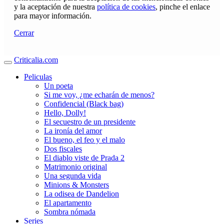
y la aceptación de nuestra
política de cookies
, pinche el enlace
para mayor información.
Cerrar
Criticalia.com
Peliculas
Un poeta
Si me voy, ¿me echarán de menos?
Confidencial (Black bag)
Hello, Dolly!
El secuestro de un presidente
La ironía del amor
El bueno, el feo y el malo
Dos fiscales
El diablo viste de Prada 2
Matrimonio original
Una segunda vida
Minions & Monsters
La odisea de Dandelion
El apartamento
Sombra nómada
Series