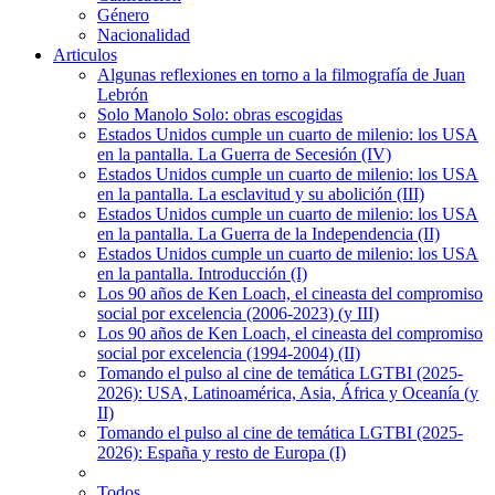
Género
Nacionalidad
Articulos
Algunas reflexiones en torno a la filmografía de Juan
Lebrón
Solo Manolo Solo: obras escogidas
Estados Unidos cumple un cuarto de milenio: los USA
en la pantalla. La Guerra de Secesión (IV)
Estados Unidos cumple un cuarto de milenio: los USA
en la pantalla. La esclavitud y su abolición (III)
Estados Unidos cumple un cuarto de milenio: los USA
en la pantalla. La Guerra de la Independencia (II)
Estados Unidos cumple un cuarto de milenio: los USA
en la pantalla. Introducción (I)
Los 90 años de Ken Loach, el cineasta del compromiso
social por excelencia (2006-2023) (y III)
Los 90 años de Ken Loach, el cineasta del compromiso
social por excelencia (1994-2004) (II)
Tomando el pulso al cine de temática LGTBI (2025-
2026): USA, Latinoamérica, Asia, África y Oceanía (y
II)
Tomando el pulso al cine de temática LGTBI (2025-
2026): España y resto de Europa (I)
Todos