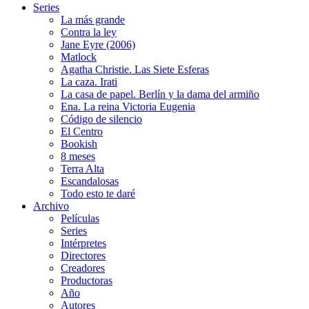
Series
La más grande
Contra la ley
Jane Eyre (2006)
Matlock
Agatha Christie. Las Siete Esferas
La caza. Irati
La casa de papel. Berlín y la dama del armiño
Ena. La reina Victoria Eugenia
Código de silencio
El Centro
Bookish
8 meses
Terra Alta
Escandalosas
Todo esto te daré
Archivo
Películas
Series
Intérpretes
Directores
Creadores
Productoras
Año
Autores