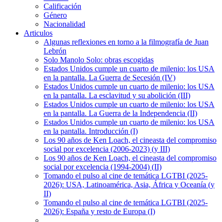
Calificación
Género
Nacionalidad
Articulos
Algunas reflexiones en torno a la filmografía de Juan
Lebrón
Solo Manolo Solo: obras escogidas
Estados Unidos cumple un cuarto de milenio: los USA
en la pantalla. La Guerra de Secesión (IV)
Estados Unidos cumple un cuarto de milenio: los USA
en la pantalla. La esclavitud y su abolición (III)
Estados Unidos cumple un cuarto de milenio: los USA
en la pantalla. La Guerra de la Independencia (II)
Estados Unidos cumple un cuarto de milenio: los USA
en la pantalla. Introducción (I)
Los 90 años de Ken Loach, el cineasta del compromiso
social por excelencia (2006-2023) (y III)
Los 90 años de Ken Loach, el cineasta del compromiso
social por excelencia (1994-2004) (II)
Tomando el pulso al cine de temática LGTBI (2025-
2026): USA, Latinoamérica, Asia, África y Oceanía (y
II)
Tomando el pulso al cine de temática LGTBI (2025-
2026): España y resto de Europa (I)