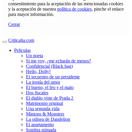
consentimiento para la aceptación de las mencionadas cookies
y la aceptación de nuestra
política de cookies
, pinche el enlace
para mayor información.
Cerrar
Criticalia.com
Peliculas
Un poeta
Si me voy, ¿me echarán de menos?
Confidencial (Black bag)
Hello, Dolly!
El secuestro de un presidente
La ironía del amor
El bueno, el feo y el malo
Dos fiscales
El diablo viste de Prada 2
Matrimonio original
Una segunda vida
Minions & Monsters
La odisea de Dandelion
El apartamento
Sombra nómada