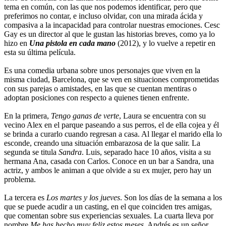
tema en común, con las que nos podemos identificar, pero que
preferimos no contar, e incluso olvidar, con una mirada ácida y
compasiva a la incapacidad para controlar nuestras emociones. Cesc
Gay es un director al que le gustan las historias breves, como ya lo
hizo en
Una pistola en cada mano
(2012), y lo vuelve a repetir en
esta su última película.
Es una comedia urbana sobre unos personajes que viven en la
misma ciudad, Barcelona, que se ven en situaciones comprometidas
con sus parejas o amistades, en las que se cuentan mentiras o
adoptan posiciones con respecto a quienes tienen enfrente.
En la primera,
Tengo ganas de verte
, Laura se encuentra con su
vecino Alex en el parque paseando a sus perros, el de ella cojea y él
se brinda a curarlo cuando regresan a casa. Al llegar el marido ella lo
esconde, creando una situación embarazosa de la que salir. La
segunda se titula
Sandra
. Luis, separado hace 10 años, visita a su
hermana Ana, casada con Carlos. Conoce en un bar a Sandra, una
actriz, y ambos le animan a que olvide a su ex mujer, pero hay un
problema.
La tercera es
Los martes y los jueves
. Son los días de la semana a los
que se puede acudir a un casting, en el que coinciden tres amigas,
que comentan sobre sus experiencias sexuales. La cuarta lleva por
nombre
Me has hecho muy feliz estos meses
. Andrés es un señor