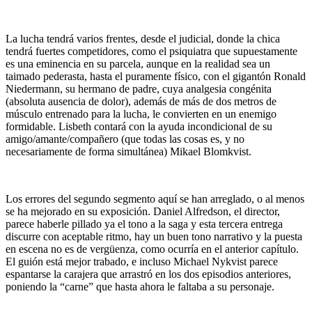
La lucha tendrá varios frentes, desde el judicial, donde la chica
tendrá fuertes competidores, como el psiquiatra que supuestamente
es una eminencia en su parcela, aunque en la realidad sea un
taimado pederasta, hasta el puramente físico, con el gigantón Ronald
Niedermann, su hermano de padre, cuya analgesia congénita
(absoluta ausencia de dolor), además de más de dos metros de
músculo entrenado para la lucha, le convierten en un enemigo
formidable. Lisbeth contará con la ayuda incondicional de su
amigo/amante/compañero (que todas las cosas es, y no
necesariamente de forma simultánea) Mikael Blomkvist.
Los errores del segundo segmento aquí se han arreglado, o al menos
se ha mejorado en su exposición. Daniel Alfredson, el director,
parece haberle pillado ya el tono a la saga y esta tercera entrega
discurre con aceptable ritmo, hay un buen tono narrativo y la puesta
en escena no es de vergüenza, como ocurría en el anterior capítulo.
El guión está mejor trabado, e incluso Michael Nykvist parece
espantarse la carajera que arrastró en los dos episodios anteriores,
poniendo la “carne” que hasta ahora le faltaba a su personaje.