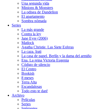
Una segunda vida
Minions & Monsters
La odisea de Dandelion
El apartamento
Sombra nómada
Series
La más grande
Contra la ley
Jane Eyre (2006)
Matlock
Agatha Christie. Las Siete Esferas
La caza. Irati
La casa de papel. Berlín y la dama del armiño
Ena. La reina Victoria Eugenia
Código de silencio
El Centro
Bookish
8 meses
Terra Alta
Escandalosas
Todo esto te daré
Archivo
Películas
Series
Intérpretes