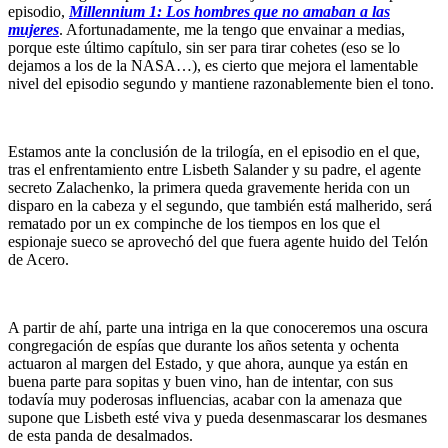
episodio,
Millennium 1: Los hombres que no amaban a las
mujeres
. Afortunadamente, me la tengo que envainar a medias,
porque este último capítulo, sin ser para tirar cohetes (eso se lo
dejamos a los de la NASA…), es cierto que mejora el lamentable
nivel del episodio segundo y mantiene razonablemente bien el tono.
Estamos ante la conclusión de la trilogía, en el episodio en el que,
tras el enfrentamiento entre Lisbeth Salander y su padre, el agente
secreto Zalachenko, la primera queda gravemente herida con un
disparo en la cabeza y el segundo, que también está malherido, será
rematado por un ex compinche de los tiempos en los que el
espionaje sueco se aprovechó del que fuera agente huido del Telón
de Acero.
A partir de ahí, parte una intriga en la que conoceremos una oscura
congregación de espías que durante los años setenta y ochenta
actuaron al margen del Estado, y que ahora, aunque ya están en
buena parte para sopitas y buen vino, han de intentar, con sus
todavía muy poderosas influencias, acabar con la amenaza que
supone que Lisbeth esté viva y pueda desenmascarar los desmanes
de esta panda de desalmados.