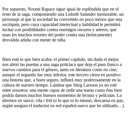
Por supuesto, Noomi Rapace sigue igual de espléndida que en el
resto de la saga, componiendo una Lisbeth Salander memorable, un
personaje al que la sociedad ha convertido en poco menos que una
sociópata, pero cuya capacidad intelectual y habilidad le permitirá
luchar con posibilidades contra enemigos oscuros y arteros, que
usan los muchos resortes del poder contra una (teóricamente)
desvalida adulta con mente de niña.
Bien está lo que bien acaba: el primer capítulo, sin duda el mejor,
nos abrió las puertas a una saga policíaca que deja el paso franco a
nuevos caminos para el género, tanto en literatura como en cine;
aunque el segundo fue muy inferior, este tercero cierra en positivo
una historia que, a buen seguro, influirá muy poderosamente en la
cultura de nuestro tiempo. Lástima que Stieg Larsson ya no esté
entre nosotros: una mente capaz de urdir una trama como ésta bien
podría darnos muchos buenos momentos de lectura y películas. Lo
diremos en sueco: vila i frid (o lo que es lo mismo, descansa en paz,
según asegura el traductor en red español-sueco que he utilizado…).