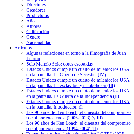
Directores
Creadores
Productoras
Año
Autores
Calificación
Género
Nacionalidad
Articulos
Algunas reflexiones en torno a la filmografía de Juan
Lebrón
Solo Manolo Solo: obras escogidas
Estados Unidos cumple un cuarto de milenio: los USA
en la pantalla. La Guerra de Secesión (IV)
Estados Unidos cumple un cuarto de milenio: los USA
en la pantalla. La esclavitud y su abolición (III)
Estados Unidos cumple un cuarto de milenio: los USA
en la pantalla. La Guerra de la Independencia (II)
Estados Unidos cumple un cuarto de milenio: los USA
en la pantalla. Introducción (I)
Los 90 años de Ken Loach, el cineasta del compromiso
social por excelencia (2006-2023) (y III)
Los 90 años de Ken Loach, el cineasta del compromiso
social por excelencia (1994-2004) (II)
Tomando el pulso al cine de temática LGTBI (2025-