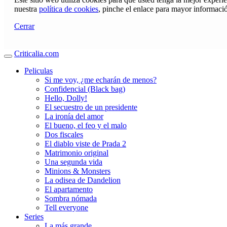
nuestra
política de cookies
, pinche el enlace para mayor informaci
Cerrar
Criticalia.com
Peliculas
Si me voy, ¿me echarán de menos?
Confidencial (Black bag)
Hello, Dolly!
El secuestro de un presidente
La ironía del amor
El bueno, el feo y el malo
Dos fiscales
El diablo viste de Prada 2
Matrimonio original
Una segunda vida
Minions & Monsters
La odisea de Dandelion
El apartamento
Sombra nómada
Tell everyone
Series
La más grande