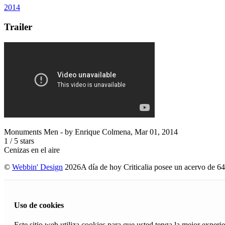
2014
Trailer
Monuments Men
- by
Enrique Colmena
,
Mar 01, 2014
1
/
5
stars
Cenizas en el aire
©
Webbin' Design
2026
A día de hoy Criticalia posee un acervo de 64
Uso de cookies
Este sitio web utiliza cookies para que usted tenga la mejor exper