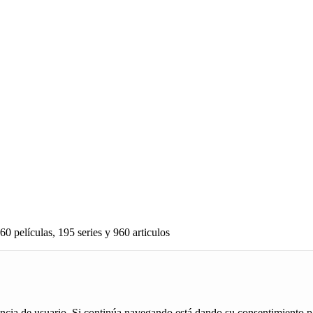
60 películas, 195 series y 960 articulos
iencia de usuario. Si continúa navegando está dando su consentimiento p