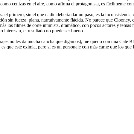
 como cenizas en el aire, como afirma el protagonista, es fácilmente co
es: el primero, sin el que nadie debería dar un paso, es la inconsistenci
ación sin fuerza, plana, narrativamente flácida. No parece que Clooney, 
más los filmes de corte intimista, dramático, con pocos actores y temas 
no interesan, el resultado no puede ser bueno.
ersonajes no les da mucha cancha que digamos), me quedo con una Cate B
no es que esté eximia, pero sí es un personaje con más carne que los que