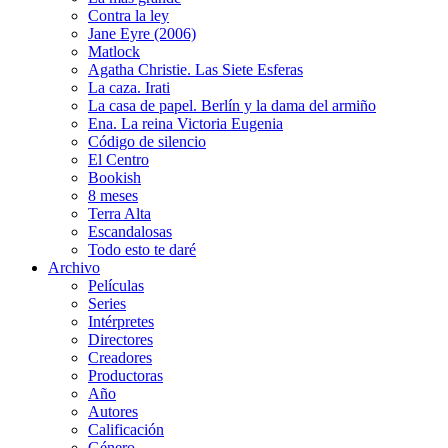
Contra la ley
Jane Eyre (2006)
Matlock
Agatha Christie. Las Siete Esferas
La caza. Irati
La casa de papel. Berlín y la dama del armiño
Ena. La reina Victoria Eugenia
Código de silencio
El Centro
Bookish
8 meses
Terra Alta
Escandalosas
Todo esto te daré
Archivo
Películas
Series
Intérpretes
Directores
Creadores
Productoras
Año
Autores
Calificación
Género