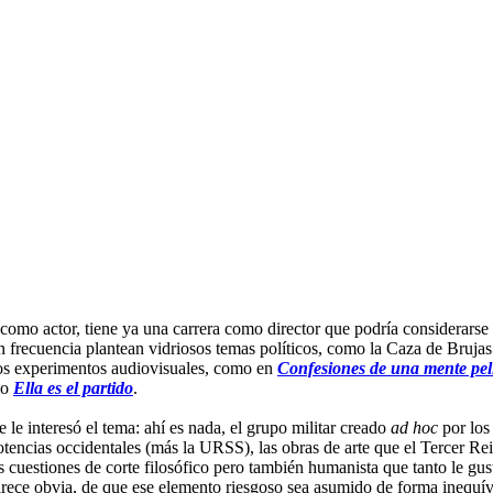
mo actor, tiene ya una carrera como director que podría considerarse re
 frecuencia plantean vidriosos temas políticos, como la Caza de Brujas
los experimentos audiovisuales, como en
Confesiones de una mente pel
mo
Ella es el partido
.
e le interesó el tema: ahí es nada, el grupo militar creado
ad hoc
por los
potencias occidentales (más la URSS), las obras de arte que el Tercer 
 cuestiones de corte filosófico pero también humanista que tanto le gusta
parece obvia, de que ese elemento riesgoso sea asumido de forma inequív