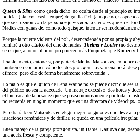
Queen & Slim
, como queda dicho, no oculta desde el principio su int
policías (blancos, casi siempre) de gatillo fácil (aunque no, sospechos
que se cruzaron con la persona equivocada, lo cierto es que en el fon
Nadies con ganas de, como todo quisque, intentar ser moderadamente 
Porque la muerte violenta del poli, desencadenada por su propia y abye
remitirá a otro clásico del cine de huidas,
Thelma y Louise
(no destrip
seres que, aunque al principio parecen más Pimpinela que Romeo y Juli
Loable intento, entonces, por parte de Melina Matsoukas, en poner de 
también en contarnos cómo los dos protagonistas van enamorándose p
efímero, pero ello de forma brutalmente sobrevenida...
Lo malo es que el guion de Lena Waithe no se puede decir que sea la o
del público no sea la adecuada. Un metraje excesivo, dos horas y doc
el fantasma de la pesadez que se pasea ominosamente por toda la hist
no recuerda en ningún momento que es una directora de vídeoclips, lo 
Pero haría bien Matsoukas en elegir mejor los guiones que lleve a la pa
irisaciones románticas y de thriller, se queda en una película irregular,
Buen trabajo de la pareja protagonista, un Daniel Kaluuya que, despué
una actriz fresca y competente.