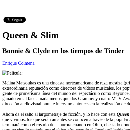
Queen & Slim
Bonnie & Clyde en los tiempos de Tinder
Enrique Colmena
Melina Matsoukas es una cineasta norteamericana de raza mestiza (gri
extraordinaria reputación como directora de vídeos musicales, los popu
gente de primerísima línea del mundo del espectáculo como Beyoncé,
ganado en tal faceta nada menos que dos Grammy y cuatro MTV Awards,
dirección audiovisual pura, e intervino entonces en la realización de d
Ahora da el salto al largometraje de ficción, y lo hace con esta
Queen
que vivimos, los que serán amantes se conocen a través de la popular
terminará como el rosario de la aurora cuando en Ohio, el estado dond
termina siendo matado por el chico afro cuando el “madero” había her