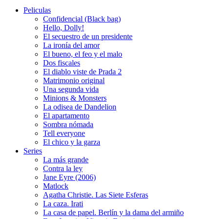
Peliculas
Confidencial (Black bag)
Hello, Dolly!
El secuestro de un presidente
La ironía del amor
El bueno, el feo y el malo
Dos fiscales
El diablo viste de Prada 2
Matrimonio original
Una segunda vida
Minions & Monsters
La odisea de Dandelion
El apartamento
Sombra nómada
Tell everyone
El chico y la garza
Series
La más grande
Contra la ley
Jane Eyre (2006)
Matlock
Agatha Christie. Las Siete Esferas
La caza. Irati
La casa de papel. Berlín y la dama del armiño