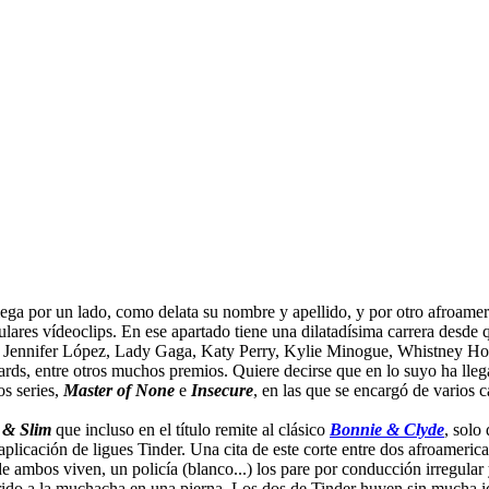
ega por un lado, como delata su nombre y apellido, y por otro afroamer
lares vídeoclips. En ese apartado tiene una dilatadísima carrera desde 
 Jennifer López, Lady Gaga, Katy Perry, Kylie Minogue, Whistney Hous
 entre otros muchos premios. Quiere decirse que en lo suyo ha llegado 
os series,
Master of None
e
Insecure
, en las que se encargó de varios 
 & Slim
que incluso en el título remite al clásico
Bonnie & Clyde
, solo
 aplicación de ligues Tinder. Una cita de este corte entre dos afroame
e ambos viven, un policía (blanco...) los pare por conducción irregular
ido a la muchacha en una pierna. Los dos de Tinder huyen sin mucha id