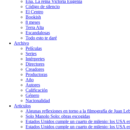
Ena. La reina Victoria Eugenia
Código de silencio
El Centro
Bookish
8 meses
Terra Alta
Escandalosas
Todo esto te daré
Archivo
Películas
Series
Intérpretes
Directores
Creadores
Productoras
Año
Autores
Calificación
Género
Nacionalidad
Articulos
Algunas reflexiones en torno a la filmografía de Juan Le
Solo Manolo Solo: obras escogidas
Estados Unidos cumple un cuarto de milenio: los USA en 
Estados Unidos cumple un cuarto de milenio: los USA en la