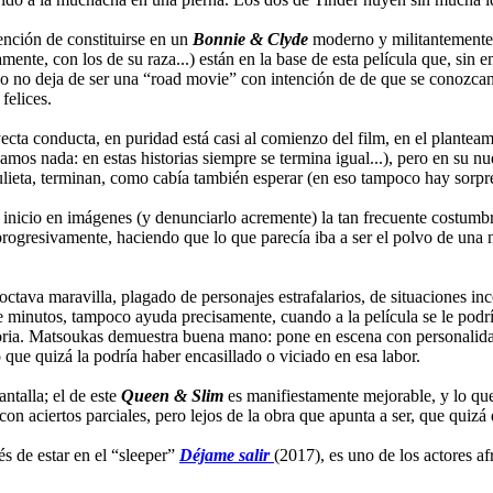
ención de constituirse en un
Bonnie & Clyde
moderno y militantemente 
amente, con los de su raza...) están en la base de esta película que, si
do no deja de ser una “road movie” con intención de de que se conozcan
felices.
cta conducta, en puridad está casi al comienzo del film, en el planteam
amos nada: en estas historias siempre se termina igual...), pero en su n
eta, terminan, como cabía también esperar (en eso tampoco hay sorpresa
inicio en imágenes (y denunciarlo acremente) la tan frecuente costumbr
rogresivamente, haciendo que lo que parecía iba a ser el polvo de una
ctava maravilla, plagado de personajes estrafalarios, de situaciones inc
e minutos, tampoco ayuda precisamente, cuando a la película se le pod
oria. Matsoukas demuestra buena mano: pone en escena con personalidad, 
que quizá la podría haber encasillado o viciado en esa labor.
ntalla; el de este
Queen & Slim
es manifiestamente mejorable, y lo qu
 con aciertos parciales, pero lejos de la obra que apunta a ser, que quizá 
s de estar en el “sleeper”
Déjame salir
(2017), es uno de los actores 