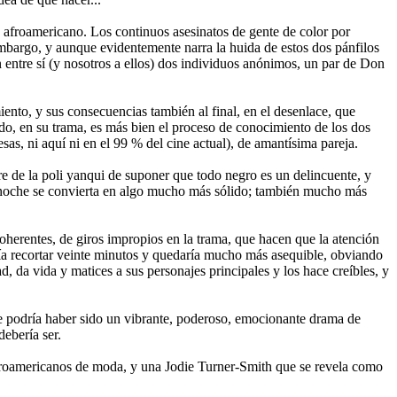
afroamericano. Los continuos asesinatos de gente de color por
n embargo, y aunque evidentemente narra la huida de estos dos pánfilos
 entre sí (y nosotros a ellos) dos individuos anónimos, un par de Don
iento, y sus consecuencias también al final, en el desenlace, que
udo, en su trama, es más bien el proceso de conocimiento de los dos
s, ni aquí ni en el 99 % del cine actual), de amantísima pareja.
e de la poli yanqui de suponer que todo negro es un delincuente, y
 noche se convierta en algo mucho más sólido; también mucho más
oherentes, de giros impropios en la trama, que hacen que la atención
ría recortar veinte minutos y quedaría mucho más asequible, obviando
da vida y matices a sus personajes principales y los hace creíbles, y
e podría haber sido un vibrante, poderoso, emocionante drama de
debería ser.
afroamericanos de moda, y una Jodie Turner-Smith que se revela como