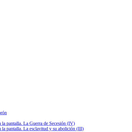
brón
la pantalla. La Guerra de Secesión (IV)
 pantalla. La esclavitud y su abolición (III)