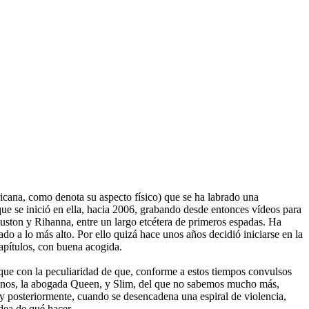
icana, como denota su aspecto físico) que se ha labrado una
que se inició en ella, hacia 2006, grabando desde entonces vídeos para
ton y Rihanna, entre un largo etcétera de primeros espadas. Ha
a lo más alto. Por ello quizá hace unos años decidió iniciarse en la
capítulos, con buena acogida.
 que con la peculiaridad de que, conforme a estos tiempos convulsos
ricanos, la abogada Queen, y Slim, del que no sabemos mucho más,
 y posteriormente, cuando se desencadena una espiral de violencia,
ea de qué hacer...