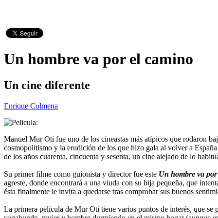
Un hombre va por el camino
Un cine diferente
Enrique Colmena
Manuel Mur Oti fue uno de los cineastas más atípicos que rodaron bajo
cosmopolitismo y la erudición de los que hizo gala al volver a España
de los años cuarenta, cincuenta y sesenta, un cine alejado de lo habitu
Su primer filme como guionista y director fue este
Un hombre va por
agreste, donde encontrará a una viuda con su hija pequeña, que intenta
ésta finalmente le invita a quedarse tras comprobar sus buenos sentimi
La primera película de Mur Oti tiene varios puntos de interés, que se 
vagabundo, mujer y hombre durmiendo en el mismo hogar (aunque en es