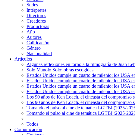
Series
Intérpretes
Directores
Creadores
Productoras
Año
Autores
Calificación
Género
Nacionalidad
Articulos
Algunas reflexiones en torno a la filmografía de Juan Le
Solo Manolo Solo: obras escogidas
Estados Unidos cumple un cuarto de milenio: los USA en 
Estados Unidos cumple un cuarto de milenio: los USA en la
Estados Unidos cumple un cuarto de milenio: los USA en 
Estados Unidos cumple un cuarto de milenio: los USA en l
Los 90 años de Ken Loach, el cineasta del compromiso so
Los 90 años de Ken Loach, el cineasta del compromiso so
Tomando el pulso al cine de temática LGTBI (2025-2026)
Tomando el pulso al cine de temática LGTBI (2025-2026)
Todos
Comunicación
Contacto