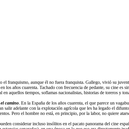
 el franquismo, aunque él no fuera franquista. Gallego, vivió su juventu
 en los años cuarenta. Tachado con frecuencia de pedante, su cine es s
al en aquellos tiempos, soflamas nacionalistas, historias de toreros y ton
 el camino
. En la España de los años cuarenta, el que parece un vagab
n salir adelante con la explotación agrícola que les ha legado el difunt
entos. Pero el hombre no está, en principio, por la labor, no quiere ata
pueden considerar incluso insólitos en el pacato panorama del cine españo
tancias separadas), en una época en la que eso era directamente inadm