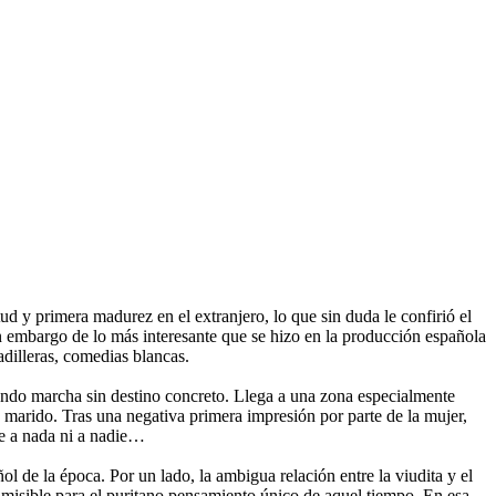
d y primera madurez en el extranjero, lo que sin duda le confirió el
in embargo de lo más interesante que se hizo en la producción española
adilleras, comedias blancas.
undo marcha sin destino concreto. Llega a una zona especialmente
o marido. Tras una negativa primera impresión por parte de la mujer,
rse a nada ni a nadie…
l de la época. Por un lado, la ambigua relación entre la viudita y el
isible para el puritano pensamiento único de aquel tiempo. En esa