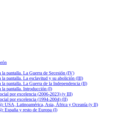
brón
la pantalla. La Guerra de Secesión (IV)
 pantalla. La esclavitud y su abolición (III)
la pantalla. La Guerra de la Independencia (II)
a pantalla. Introducción (I)
cial por excelencia (2006-2023) (y III)
cial por excelencia (1994-2004) (II)
: USA, Latinoamérica, Asia, África y Oceanía (y II)
: España y resto de Europa (I)