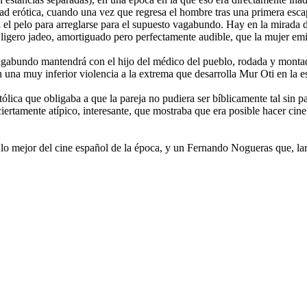
d erótica, cuando una vez que regresa el hombre tras una primera escapa
rta el pelo para arreglarse para el supuesto vagabundo. Hay en la mirad
ligero jadeo, amortiguado pero perfectamente audible, que la mujer emi
vagabundo mantendrá con el hijo del médico del pueblo, rodada y montad
n una muy inferior violencia a la extrema que desarrolla Mur Oti en la e
lica que obligaba a que la pareja no pudiera ser bíblicamente tal sin pas
e ciertamente atípico, interesante, que mostraba que era posible hacer c
 lo mejor del cine español de la época, y un Fernando Nogueras que, la