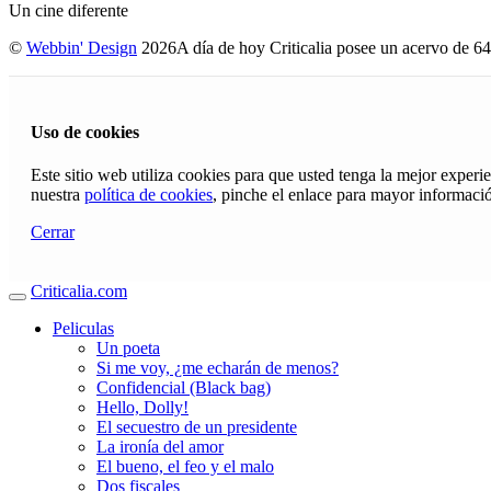
Un cine diferente
©
Webbin' Design
2026
A día de hoy Criticalia posee un acervo de 64
Uso de cookies
Este sitio web utiliza cookies para que usted tenga la mejor exper
nuestra
política de cookies
, pinche el enlace para mayor informaci
Cerrar
Criticalia.com
Peliculas
Un poeta
Si me voy, ¿me echarán de menos?
Confidencial (Black bag)
Hello, Dolly!
El secuestro de un presidente
La ironía del amor
El bueno, el feo y el malo
Dos fiscales