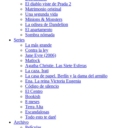
El diablo viste de Prada 2
Matrimonio original
Una segunda vida
Minions & Monsters
La odisea de Dandelion
El apartamento
Sombra nómada
Series
La más grande
Contra la ley
Jane Eyre (2006)
Matlock
Agatha Christie. Las Siete Esferas
La caza. Irati
La casa de papel. Berlín y la dama del armiño
Ena. La reina Victoria Eugenia
Código de silencio
El Centro
Bookish
8 meses
Terra Alta
Escandalosas
Todo esto te daré
Archivo
Películas