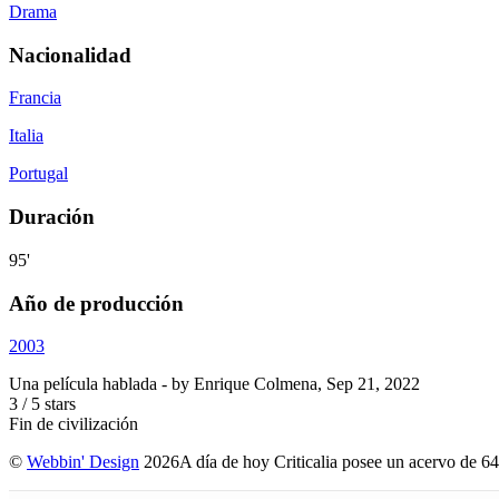
Drama
Nacionalidad
Francia
Italia
Portugal
Duración
95'
Año de producción
2003
Una película hablada
- by
Enrique Colmena
,
Sep 21, 2022
3
/
5
stars
Fin de civilización
©
Webbin' Design
2026
A día de hoy Criticalia posee un acervo de 64