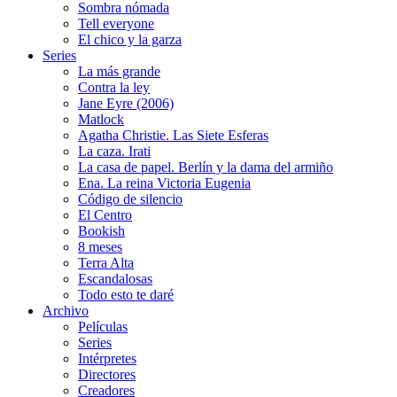
Sombra nómada
Tell everyone
El chico y la garza
Series
La más grande
Contra la ley
Jane Eyre (2006)
Matlock
Agatha Christie. Las Siete Esferas
La caza. Irati
La casa de papel. Berlín y la dama del armiño
Ena. La reina Victoria Eugenia
Código de silencio
El Centro
Bookish
8 meses
Terra Alta
Escandalosas
Todo esto te daré
Archivo
Películas
Series
Intérpretes
Directores
Creadores