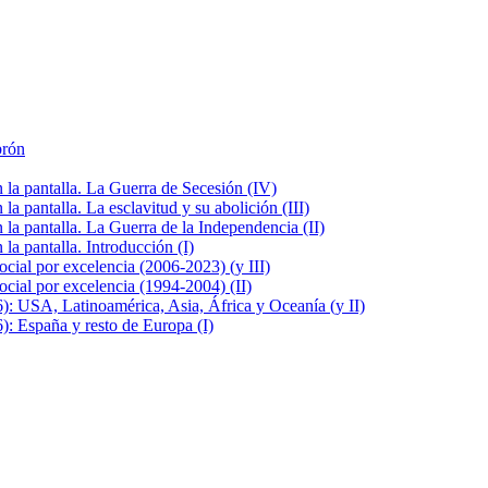
brón
la pantalla. La Guerra de Secesión (IV)
 pantalla. La esclavitud y su abolición (III)
la pantalla. La Guerra de la Independencia (II)
a pantalla. Introducción (I)
cial por excelencia (2006-2023) (y III)
cial por excelencia (1994-2004) (II)
: USA, Latinoamérica, Asia, África y Oceanía (y II)
: España y resto de Europa (I)