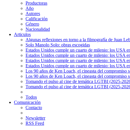
Productoras
Año
Autores
Calificación
Género
Nacionalidad
Articulos
Algunas reflexiones en torno a la filmografía de Juan Le
Solo Manolo Solo: obras escogidas
Estados Unidos cumple un cuarto de milenio: los USA en 
Estados Unidos cumple un cuarto de milenio: los USA en la
Estados Unidos cumple un cuarto de milenio: los USA en 
Estados Unidos cumple un cuarto de milenio: los USA en l
Los 90 años de Ken Loach, el cineasta del compromiso so
Los 90 años de Ken Loach, el cineasta del compromiso so
Tomando el pulso al cine de temática LGTBI (2025-2026)
Tomando el pulso al cine de temática LGTBI (2025-2026)
Todos
Comunicación
Contacto
Newsletter
RSS Feed