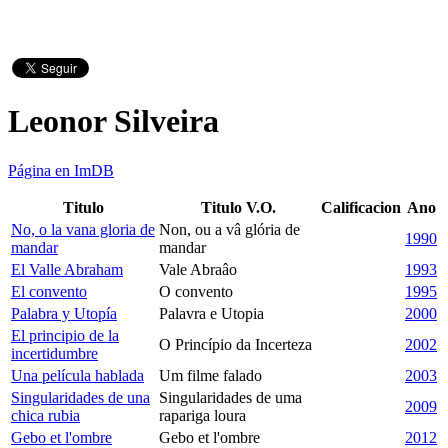
Leonor Silveira
Página en ImDB
Titulo
Titulo V.O.
Calificacion
Ano
No, o la vana gloria de
Non, ou a vâ glória de
1990
mandar
mandar
El Valle Abraham
Vale Abraâo
1993
El convento
O convento
1995
Palabra y Utopía
Palavra e Utopia
2000
El principio de la
O Princípio da Incerteza
2002
incertidumbre
Una película hablada
Um filme falado
2003
Singularidades de una
Singularidades de uma
2009
chica rubia
rapariga loura
Gebo et l'ombre
Gebo et l'ombre
2012