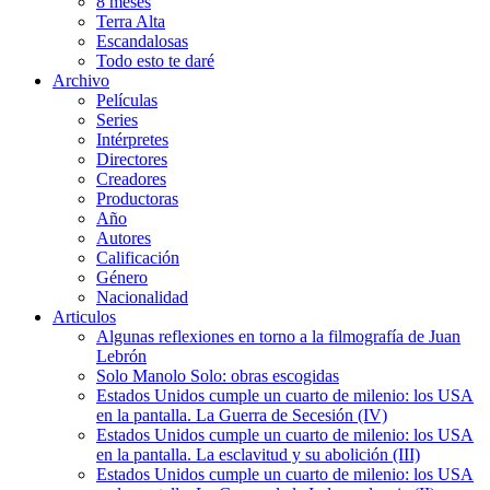
8 meses
Terra Alta
Escandalosas
Todo esto te daré
Archivo
Películas
Series
Intérpretes
Directores
Creadores
Productoras
Año
Autores
Calificación
Género
Nacionalidad
Articulos
Algunas reflexiones en torno a la filmografía de Juan
Lebrón
Solo Manolo Solo: obras escogidas
Estados Unidos cumple un cuarto de milenio: los USA
en la pantalla. La Guerra de Secesión (IV)
Estados Unidos cumple un cuarto de milenio: los USA
en la pantalla. La esclavitud y su abolición (III)
Estados Unidos cumple un cuarto de milenio: los USA