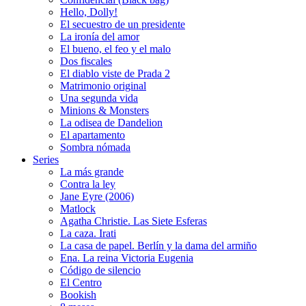
Hello, Dolly!
El secuestro de un presidente
La ironía del amor
El bueno, el feo y el malo
Dos fiscales
El diablo viste de Prada 2
Matrimonio original
Una segunda vida
Minions & Monsters
La odisea de Dandelion
El apartamento
Sombra nómada
Series
La más grande
Contra la ley
Jane Eyre (2006)
Matlock
Agatha Christie. Las Siete Esferas
La caza. Irati
La casa de papel. Berlín y la dama del armiño
Ena. La reina Victoria Eugenia
Código de silencio
El Centro
Bookish